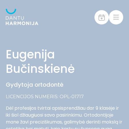
Eugenija
Bučinskienė
Gydytoja ortodontė
LICENCIJOS NUMERIS: OPL-01717
Dėl profesijos tvirtai apsisprendžiau dar 9 klasėje ir
iki šiol džiaugiuosi savo pasirinkimu. Ortodontijoje
mane žavi preciziškumas, galimybė derinti mokslą ir
estetiką bei matyti, kaip kartu su šypsena auga