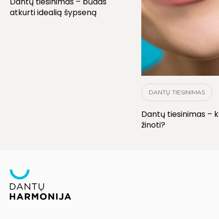
Dantų tiesinimas – būdas
atkurti idealią šypseną
DANTŲ TIESINIMAS
Dantų tiesinimas – 
žinoti?
Olimpiečių g. 1A-24, LT-09235 Vilnius
Darbo dienomis