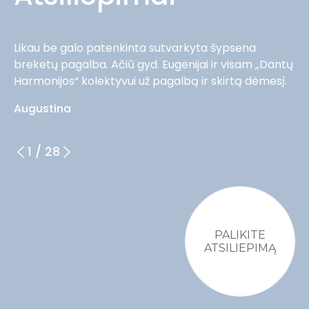
Likau be galo patenkinta sutvarkyta šypsena
breketų pagalba. Ačiū gyd. Eugenijai ir visam „Dantų
Harmonijos“ kolektyvui už pagalbą ir skirtą dėmesį.
Augustina
1
/
28
PALIKITE
ATSILIEPIMĄ