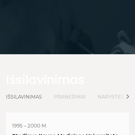
Išsilavinimas
IŠSILAVINIMAS
PRANEŠIMAI
NARYSTĖS
1995 – 2000 M.