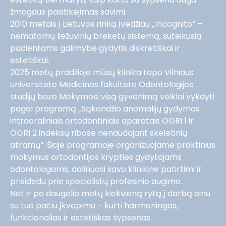
žmogaus pasitikėjimas savimi.
2010 metais į Lietuvos rinką įvedžiau „Incognito“ –
nematomų liežuvinių breketų sistemą, suteikusią
pacientams galimybę gydytis diskretiškai ir
estetiškai.
2025 metų pradžioje mūsų klinika tapo Vilniaus
universiteto Medicinos fakulteto Odontologijos
studijų baze Mokymosi visą gyvenimą veiklai vykdyti
pagal programą „Sąkandžio anomalijų gydymas
intraoraliniais ortodontiniais aparatais OGRI 1 ir
OGRI 2 indeksų ribose nenaudojant skeletinių
atramų“. Šioje programoje organizuojame praktinius
mokymus ortodontijos krypties gydytojams
odontologams, dalinuosi savo klinikine patirtimi ir
prisidedu prie specialistų profesinio augimo.
Net ir po daugelio metų kiekvieną rytą į darbą einu
su tuo pačiu įkvėpimu – kurti harmoningas,
funkcionalias ir estetiškas šypsenas.