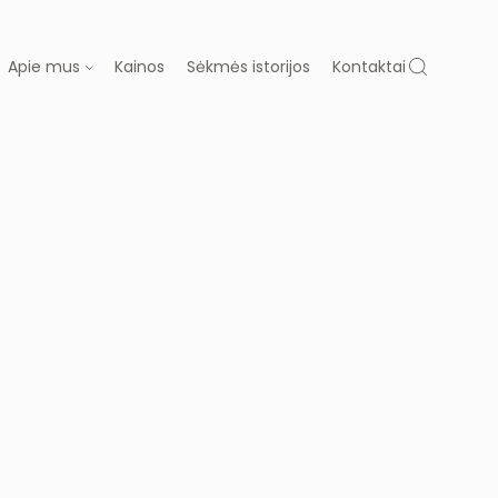
Apie mus
Kainos
Sėkmės istorijos
Kontaktai
 MUS
ų gydymas
Dovanų kuponas
ja
Laboratorija
Diagnostika