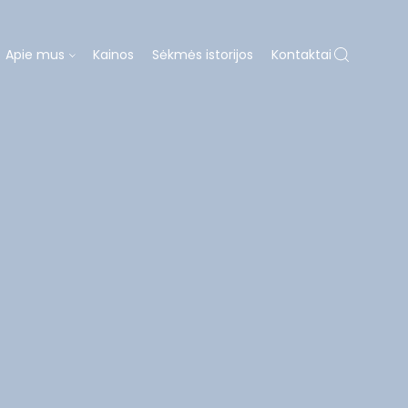
Apie mus
Kainos
Sėkmės istorijos
Kontaktai
Ų PROTEZAVIMAS
KAINOS
APIE MUS
ų gydymas
Dovanų kuponas
ja
Laboratorija
Diagnostika