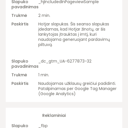
_hjIncludedInPageviewSample
2 min.
Hotjar slapukas. Šis seanso slapukas
įdedamas, kad Hotjar žinotų, ar šis
lankytojas įtrauktas į imtį, kuri
naudojama generuojant pardavimų
piltuvą.
_dc_gtm_UA-6277873-32
1 min.
Naudojamas užklausų greičiui padidinti.
Patalpinamas per Google Tag Manager
(Google Analytics)
Reklaminiai
_fbp