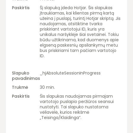
Šį slapuką įdeda Hotjar. Šis slapukas
įtraukiamas, kai klientas pirmą kartą
užeina į puslapį, turintį Hotjar skriptą. Jis
naudojamas, atsitiktine tvarka
priskiriant vartotojui ID, kuris yra
unikalus naršyklėje šiai svetainei. Tokiu
būdu užtikrinama, kad duomenys apie
elgseną paskesnių apsilankymų metu
bus priskiriami tam pačiam vartotojo
ID.
_hjAbsoluteSessionInProgress
30 min.
Šis slapukas naudojamas pirmajam
vartotojo puslapio peržiūros seansui
nustatyti. Tai slapuko nustatoma
vėliavėlė, kurios reikšmė
„Teisinga/Klaidinga“.