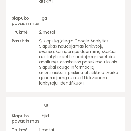
atskirti.
_ga
2 metai
Šį slapuką įdiegia Google Analytics.
Slapukas naudojamas lankytojų,
seansų, kampanijos duomenų skaičiui
nustatyti ir sekti naudojimąsi svetaine
analitinės ataskaitos pateikimo tikslais.
Slapukai saugo informaciją
anonimiškai ir priskiria atsitiktine tvarka
generuojamą numerį kiekvienam
lankytojui identifikuoti.
Kiti
_hjid
1 metai