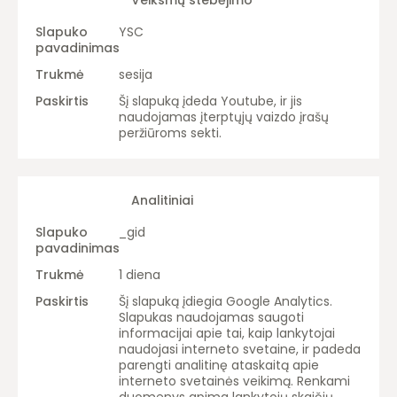
Veiksmų stebėjimo
YSC
sesija
Šį slapuką įdeda Youtube, ir jis
naudojamas įterptųjų vaizdo įrašų
peržiūroms sekti.
Analitiniai
_gid
1 diena
Šį slapuką įdiegia Google Analytics.
Slapukas naudojamas saugoti
informacijai apie tai, kaip lankytojai
naudojasi interneto svetaine, ir padeda
parengti analitinę ataskaitą apie
interneto svetainės veikimą. Renkami