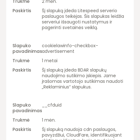
2 mėn.
Šį slapuką įdeda Litespeed serverio
paslaugos teikėjas. Šis slapukas leidžia
serveriui išsaugoti nustatymus ir
pagerinti svetainės veiklą.
cookielawinfo-checkbox-
advertisement
1 metai
Šį slapuką įdeda BDAR slapukų
naudojimo sutikimo įskiepis. Jame
įrašomas vartotojo sutikimas naudoti
„Reklaminius“ slapukus.
__cfduid
1 mėn.
Šį slapuką naudoja cdn paslaugos,
pavyzdžiui, CloudFare, identifikuojant