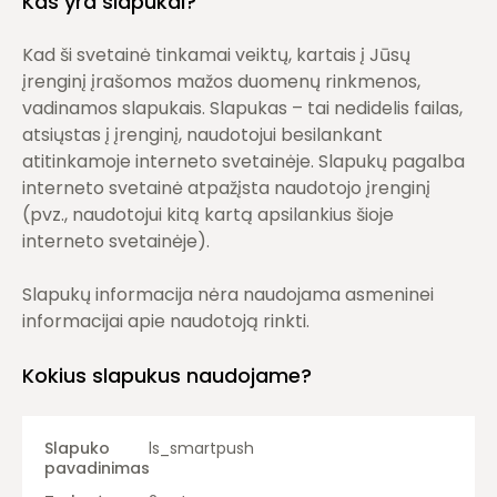
Kas yra slapukai?
Kad ši svetainė tinkamai veiktų, kartais į Jūsų
įrenginį įrašomos mažos duomenų rinkmenos,
vadinamos slapukais. Slapukas – tai nedidelis failas,
atsiųstas į įrenginį, naudotojui besilankant
atitinkamoje interneto svetainėje. Slapukų pagalba
interneto svetainė atpažįsta naudotojo įrenginį
(pvz., naudotojui kitą kartą apsilankius šioje
interneto svetainėje).
Slapukų informacija nėra naudojama asmeninei
informacijai apie naudotoją rinkti.
Kokius slapukus naudojame?
ls_smartpush