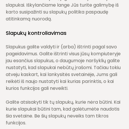
slapukai. Iškylančiame lange Jūs turite galimybę iš
karto susipažinti su slapukų politika paspaudę
atitinkamą nuorodą.
Slapukų kontroliavimas
Slapukus galite valdyti ir (arba) ištrinti pagal savo
pageidavimus. Galite ištrinti visus jūsų kompiuteryje
jau esančius slapukus, o daugumoje naršyklių galite
nustatyti, kad slapukai nebūtų įrašomi. Tačiau tokiu
atveju kaskart, kai lankysitės svetainėje, Jums gali
reikėti iš naujo nustatyti kai kurias parinktis, o kai
kurios funkcijos gali neveikti.
Galite atsisakyti tik tų slapukų, kurie nėra būtini. Kai
kurie slapukai būtini tam, kad galėtumėte naudotis
šia svetaine. Be šių slapukų neveiks tam tikros
funkcijos.