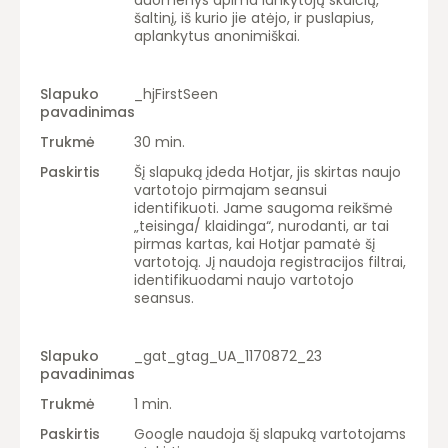
duomenys apima lankytojų skaičių,
šaltinį, iš kurio jie atėjo, ir puslapius,
aplankytus anonimiškai.
_hjFirstSeen
30 min.
Šį slapuką įdeda Hotjar, jis skirtas naujo
vartotojo pirmajam seansui
identifikuoti. Jame saugoma reikšmė
„teisinga/ klaidinga“, nurodanti, ar tai
pirmas kartas, kai Hotjar pamatė šį
vartotoją. Jį naudoja registracijos filtrai,
identifikuodami naujo vartotojo
seansus.
_gat_gtag_UA_1170872_23
1 min.
Google naudoja šį slapuką vartotojams