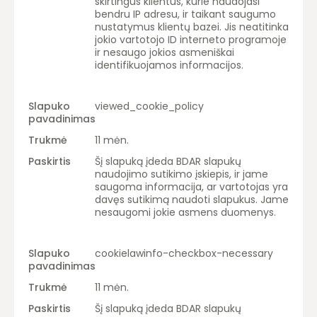
skirtingus klientus, kurie naudojasi
bendru IP adresu, ir taikant saugumo
nustatymus klientų bazei. Jis neatitinka
jokio vartotojo ID interneto programoje
ir nesaugo jokios asmeniškai
identifikuojamos informacijos.
viewed_cookie_policy
11 mėn.
Šį slapuką įdeda BDAR slapukų
naudojimo sutikimo įskiepis, ir jame
saugoma informacija, ar vartotojas yra
davęs sutikimą naudoti slapukus. Jame
nesaugomi jokie asmens duomenys.
cookielawinfo-checkbox-necessary
11 mėn.
Šį slapuką įdeda BDAR slapukų