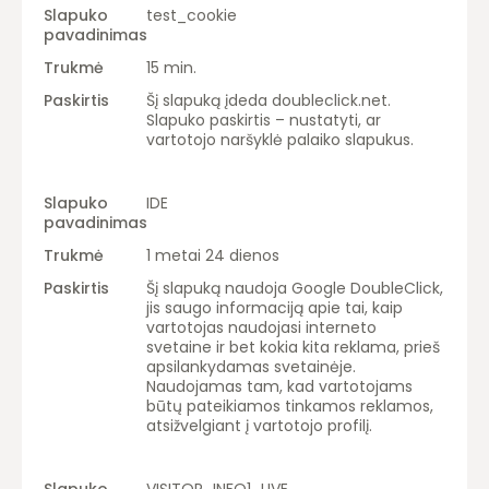
test_cookie
15 min.
Šį slapuką įdeda doubleclick.net.
Slapuko paskirtis – nustatyti, ar
vartotojo naršyklė palaiko slapukus.
IDE
1 metai 24 dienos
Šį slapuką naudoja Google DoubleClick,
jis saugo informaciją apie tai, kaip
vartotojas naudojasi interneto
svetaine ir bet kokia kita reklama, prieš
apsilankydamas svetainėje.
Naudojamas tam, kad vartotojams
būtų pateikiamos tinkamos reklamos,
atsižvelgiant į vartotojo profilį.