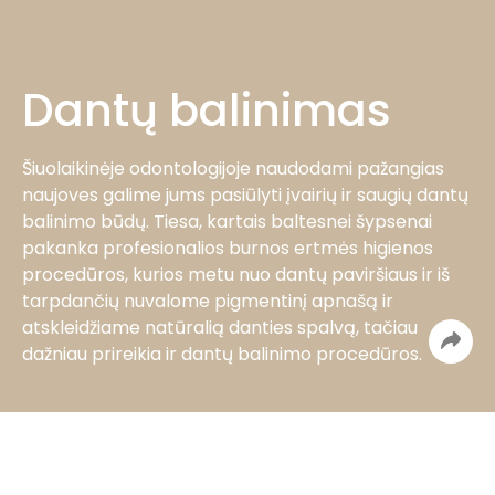
Dantų balinimas
Šiuolaikinėje odontologijoje naudodami pažangias
naujoves galime jums pasiūlyti įvairių ir saugių dantų
balinimo būdų. Tiesa, kartais baltesnei šypsenai
pakanka profesionalios burnos ertmės higienos
procedūros, kurios metu nuo dantų paviršiaus ir iš
tarpdančių nuvalome pigmentinį apnašą ir
atskleidžiame natūralią danties spalvą, tačiau
dažniau prireikia ir dantų balinimo procedūros.
Kainos
Kainos