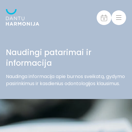
Naudingi patarimai ir
informacija
Naudinga informacija apie burnos sveikatą, gydymo
pasirinkimus ir kasdienius odontologijos klausimus.