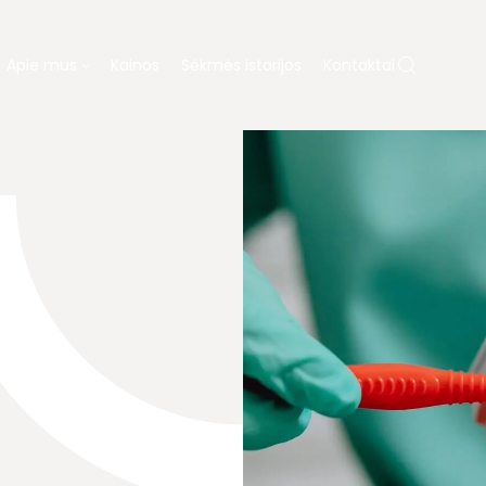
Apie mus
Kainos
Sėkmės istorijos
Kontaktai
Ų PROTEZAVIMAS
KAINOS
APIE MUS
ų gydymas
Dovanų kuponas
ja
Laboratorija
Diagnostika