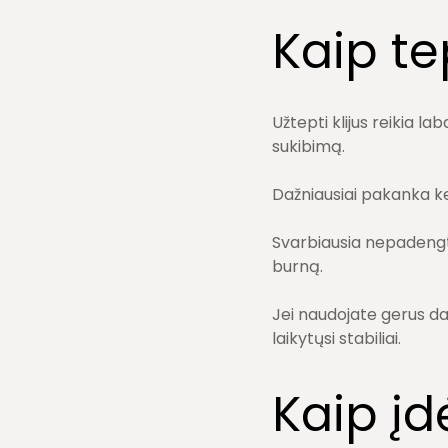
Kaip te
Užtepti klijus reikia la
sukibimą.
Dažniausiai pakanka ke
Svarbiausia nepadengti k
burną.
Jei naudojate gerus dan
laikytųsi stabiliai.
Kaip įd