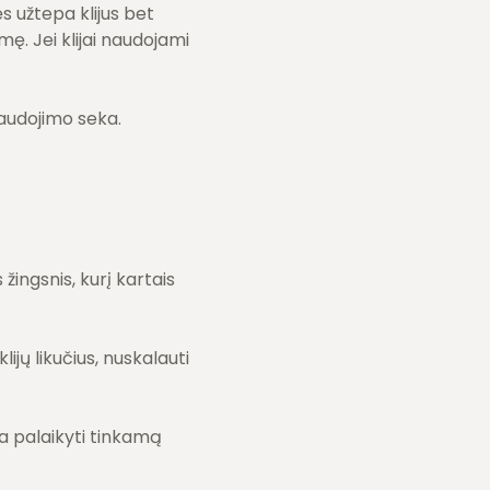
s užtepa klijus bet
šmę. Jei klijai naudojami
 naudojimo seka.
žingsnis, kurį kartais
ijų likučius, nuskalauti
eda palaikyti tinkamą