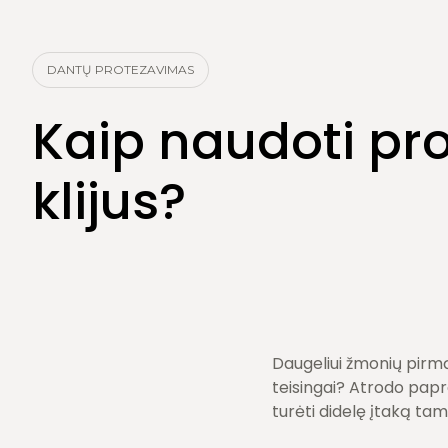
Burnos higiena
Dantų šalinimas
DANTŲ PROTEZAVIMAS
Kaip naudoti pr
klijus?
Daugeliui žmonių pirmą
teisingai? Atrodo papra
turėti didelę įtaką tam,