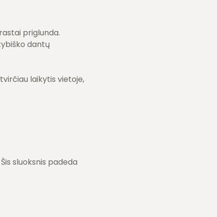
rastai priglunda.
okybiško dantų
irčiau laikytis vietoje,
. Šis sluoksnis padeda