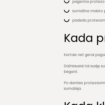
pagerina protezo
sumažina maisto 
padeda protezams i
Kada pr
Kartais net gerai pagami
Dažniausiai tai susiję 
bėgant.
Po danties protezavimo 
sumažėja.