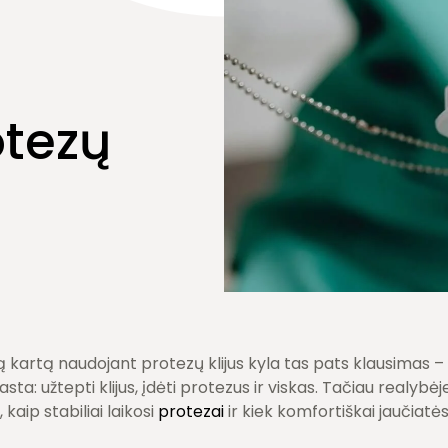
otezų
 kartą naudojant protezų klijus kyla tas pats klausimas – a
sta: užtepti klijus, įdėti protezus ir viskas. Tačiau realybė
 kaip stabiliai laikosi
protezai
ir kiek komfortiškai jaučiatės