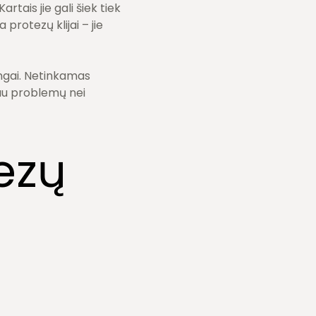
rtais jie gali šiek tiek
protezų klijai – jie
singai. Netinkamas
giau problemų nei
ezų