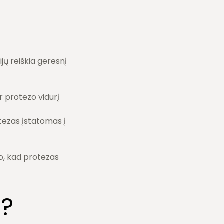
ijų reiškia geresnį
r protezo vidurį
rotezas įstatomas į
io, kad protezas
ą?