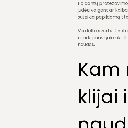
Po dantų protezavimo bur
judėti valgant ar kalba
suteikia papildomą stab
Vis dėlto svarbu žinoti 
naudojimas gali sukelti
naudos.
Kam r
klijai
naud