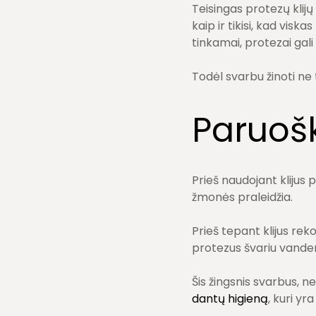
Teisingas protezų klijų
kaip ir tikisi, kad visk
tinkamai, protezai gali 
Todėl svarbu žinoti ne 
Paruošk
Prieš naudojant klijus p
žmonės praleidžia.
Prieš tepant klijus rek
protezus švariu vandeni
Šis žingsnis svarbus, ne
dantų higieną
, kuri yr