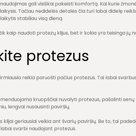
 naudojimas gali visiškai pakeisti komfortą. Kai kurie žmonė
as laikysis. Tačiau nedidelės detalės čia turi labai didelę reik
laikytis stabiliau visą dieną.
tik kaip naudoti protezų klijus, bet ir kokia yra teisinga jų
ite protezus
irmiausia reikia paruošti pačius protezus. Tai labai svarbus 
omenduojama kruopščiai nuvalyti protezus, pašalinti senų kl
u, lengvai nusausinti paviršių.
s klijai geriausiai veikia ant švarių paviršių. Be to, tai pad
a labai svarbi naudojant protezus.