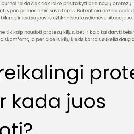
nai reikia šiek tiek laiko prisitaikyti prie naujų protezų. Ka
nt, ypač pirmosiomis savaitėmis. Būtent čia dažnai padeda 
ilumą ir leidžia jaustis užtikrinčiau kasdienėse situacijose.
ne tik kaip naudoti protezų klijus, bet ir kaip tai daryti tei
 diskomfortą, o per didelis klijų kiekis kartais sukelia dau
eikalingi prot
 ir kada juos
oti?