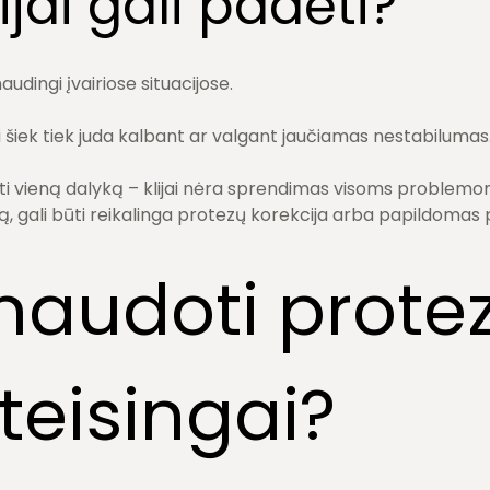
ijai gali padėti?
naudingi įvairiose situacijose.
i šiek tiek juda kalbant ar valgant jaučiamas nestabilumas
ti vieną dalyką – klijai nėra sprendimas visoms problemom
ą, gali būti reikalinga protezų korekcija arba papildomas
naudoti prote
 teisingai?