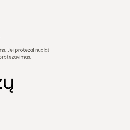
.
s. Jei protezai nuolat
 protezavimas.
zų