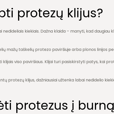
pti protezų klijus?
bai nedideliais kiekiais. Dažna klaida – manyti, kad daugiau kl
lių mažų taškelių protezo paviršiuje arba plonos linijos pe
lijais viso paviršiaus. Klijai turi pasiskirstyti patys, kai p
tų protezų klijus, dažniausiai užtenka labai nedidelio kiek
ėti protezus į burn