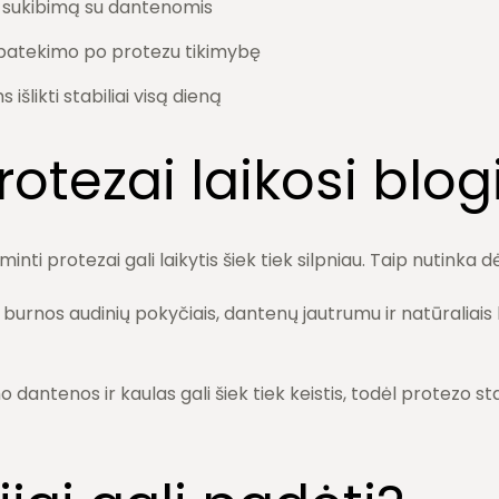
 sukibimą su dantenomis
patekimo po protezu tikimybę
šlikti stabiliai visą dieną
otezai laikosi blog
nti protezai gali laikytis šiek tiek silpniau. Taip nutinka dė
su burnos audinių pokyčiais, dantenų jautrumu ir natūraliais 
dantenos ir kaulas gali šiek tiek keistis, todėl protezo s