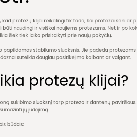
ad protezų klijai reikalingi tik tada, kai protezai seni ar p
li būti naudingi ir visiškai naujiems protezams. Net ir po k
a šiek tiek laiko prisitaikyti prie naujų pokyčių.
aip papildomas stabilumo sluoksnis. Jie padeda protezams tv
 dažnai suteikia daugiau pasitikėjimo kalbant ar valgant.
ikia protezų klijai?
ploną sukibimo sluoksnį tarp protezo ir dantenų paviršiaus
 sumažinti jų judėjimą.
iais būdais: