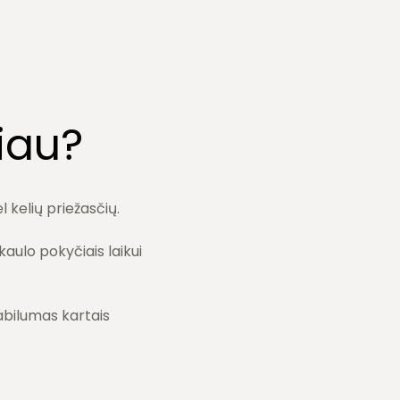
iau?
l kelių priežasčių.
kaulo pokyčiais laikui
tabilumas kartais