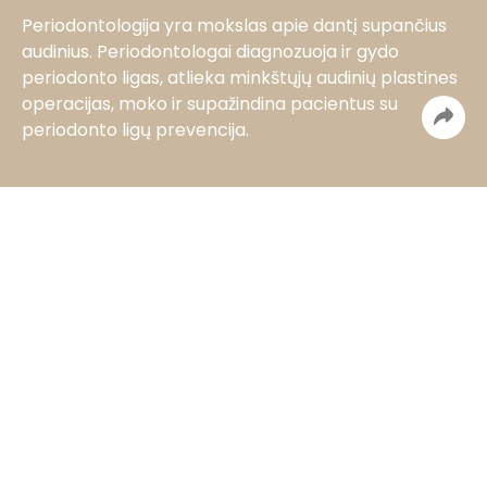
Periodontologija yra mokslas apie dantį supančius
audinius. Periodontologai diagnozuoja ir gydo
periodonto ligas, atlieka minkštųjų audinių plastines
operacijas, moko ir supažindina pacientus su
periodonto ligų prevencija.
Kainos
Kainos
Periodontologinio gydymo kainos
70 – 150 €
PRF
Trombocitų turintis fibrinas