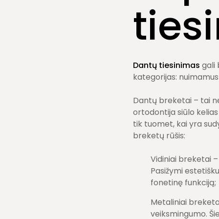
ties
Dantų tiesinimas
gali 
kategorijas: nuimamus 
Dantų breketai – tai ne
ortodontija siūlo kelias
tik tuomet, kai yra sud
breketų rūšis:
Vidiniai breketai –
Pasižymi estetišk
fonetinę funkciją;
Metaliniai breketa
veiksmingumo. Šie 