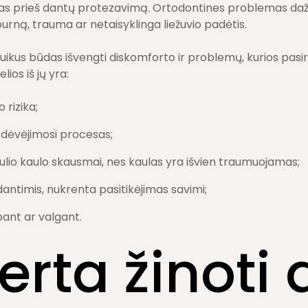
s prieš dantų protezavimą. Ortodontines problemas dažn
rną, trauma ar netaisyklinga liežuvio padėtis.
uikus būdas išvengti diskomforto ir problemų, kurios pasir
lios iš jų yra:
rizika;
dėvėjimosi procesas;
ulio kaulo skausmai, nes kaulas yra išvien traumuojamas;
antimis, nukrenta pasitikėjimas savimi;
ant ar valgant.
erta žinoti 