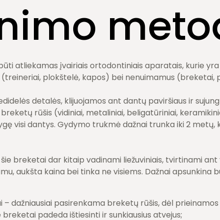
inimo meto
būti atliekamas įvairiais ortodontiniais aparatais, kurie yra 
(treineriai, plokštelė, kapos) bei nenuimamus (breketai, pl
didelės detalės, klijuojamos ant dantų paviršiaus ir sujungt
 breketų rūšis (vidiniai, metaliniai, beligatūriniai, keramikin
ygę visi dantys. Gydymo trukmė dažnai trunka iki 2 metų, ka
 šie breketai dar kitaip vadinami liežuviniais, tvirtinami an
umu, aukšta kaina bei tinka ne visiems. Dažnai apsunkina b
i – dažniausiai pasirenkama breketų rūšis, dėl prieinamos 
breketai padeda ištiesinti ir sunkiausius atvejus;