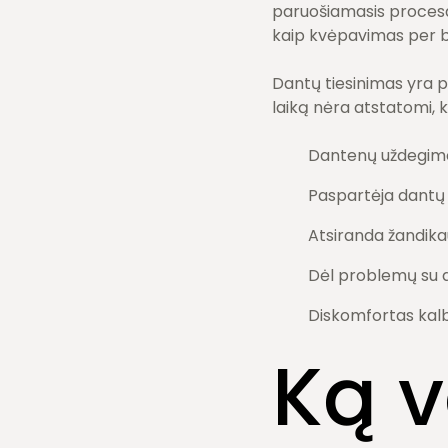
paruošiamasis procesa
kaip kvėpavimas per bu
Dantų tiesinimas yra p
laiką nėra atstatomi, ke
Dantenų uždegimo 
Paspartėja dantų 
Atsiranda žandika
Dėl problemų su d
Diskomfortas kalb
Ką v