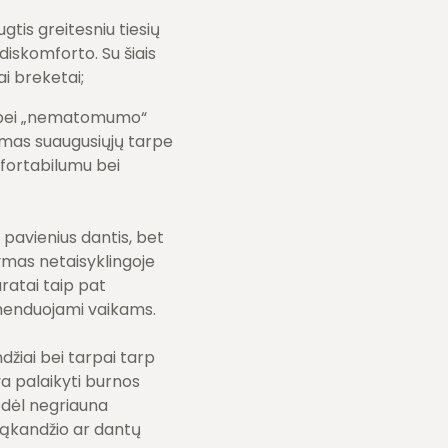
gtis greitesniu tiesių
diskomforto. Su šiais
ai breketai;
os bei „nematomumo“
kimas suaugusiųjų tarpe
mfortabilumu bei
s pavienius dantis, bet
ikymas netaisyklingoje
ratai taip pat
omenduojami vaikams.
džiai bei tarpai tarp
va palaikyti burnos
odėl negriauna
 sąkandžio ar dantų