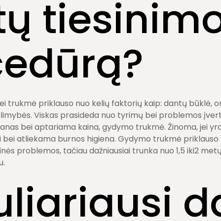
ų tiesinim
cedūrą?
ei trukmė priklauso nuo kelių faktorių kaip: dantų būklė,
limybės. Viskas prasideda nuo tyrimų bei problemos įvert
nas bei aptariama kaina, gydymo trukmė. Žinoma, jei yra
mi bei atliekama burnos higiena. Gydymo trukmė priklauso
nės problemos, tačiau dažniausiai trunka nuo 1,5 iki2 metų,
u.
liariausi d