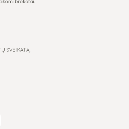
aikomi breketai.
TŲ SVEIKATĄ…