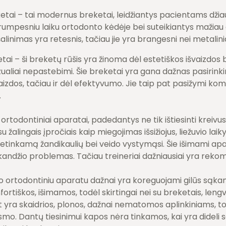
ketai – tai modernus breketai, leidžiantys pacientams džiau
rumpesniu laiku ortodonto kėdėje bei suteikiantys mažiau 
alinimas yra retesnis, tačiau jie yra brangesni nei metalini
etai – ši breketų rūšis yra žinoma dėl estetiškos išvaizd
izualiai nepastebimi. Šie breketai yra gana dažnas pasirin
vaizdos, tačiau ir dėl efektyvumo. Jie taip pat pasižymi ko
.
, ortodontiniai aparatai, padedantys ne tik ištiesinti kreivu
u žalingais įpročiais kaip miegojimas išsižiojus, liežuvio la
netinkamą žandikaulių bei veido vystymąsi. Šie išimami apa
kandžio problemas. Tačiau treineriai dažniausiai yra rek
uo ortodontiniu aparatu dažnai yra koreguojami gilūs sąkan
fortiškos, išimamos, todėl skirtingai nei su breketais, leng
t yra skaidrios, plonos, dažnai nematomos aplinkiniams, t
usmo. Dantų tiesinimui kapos nėra tinkamos, kai yra dideli