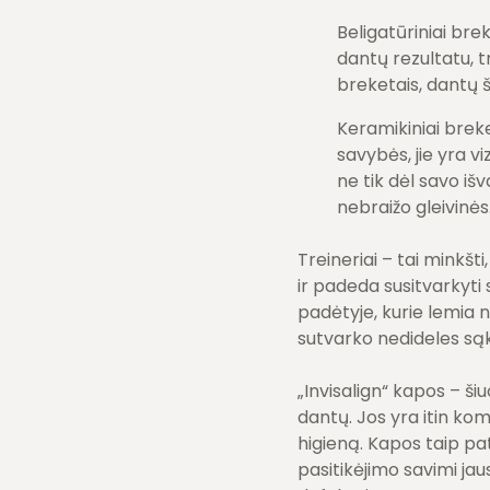
Beligatūriniai bre
dantų rezultatu, t
breketais, dantų š
Keramikiniai brek
savybės, jie yra v
ne tik dėl savo iš
nebraižo gleivinės
Treineriai – tai minkšti
ir padeda susitvarkyti s
padėtyje, kurie lemia 
sutvarko nedideles są
„Invisalign“ kapos – ši
dantų. Jos yra itin kom
higieną. Kapos taip pa
pasitikėjimo savimi ja