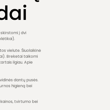
dai
skirstomi į dvi
ėtikai).
os vielute. Šiuolaikinė
iai). Breketai taikomi
rtais ilgiau. Apie
t vidinės dantų pusės.
urnos higieną bei
kainos, tvirtumo bei