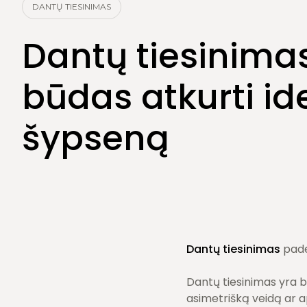
Burnos higiena
DANTŲ TIESINIMAS
Dantų šalinimas
Dantų tiesinima
būdas atkurti id
šypseną
Dantų tiesinimas
pade
Dantų tiesinimas yra bū
asimetrišką veidą ar ap