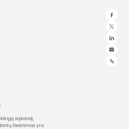
.
yklingą sąkandį,
dantų tiesinimas yra