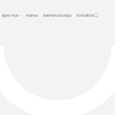
Apie mus
Kainos
Sėkmės istorijos
Kontaktai
 MUS
ų gydymas
Dovanų kuponas
ja
Laboratorija
Diagnostika