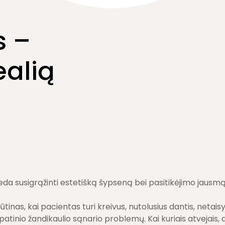
s –
ealią
da susigrąžinti estetišką šypseną bei pasitikėjimo jausmą
tinas, kai pacientas turi kreivus, nutolusius dantis, netais
atinio žandikaulio sąnario problemų. Kai kuriais atvejais, 