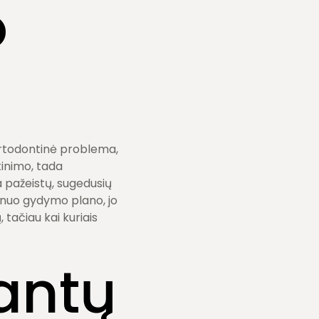
o
 ortodontinė problema,
inimo, tada
 pažeistų, sugedusių
 nuo gydymo plano, jo
 tačiau kai kuriais
antų