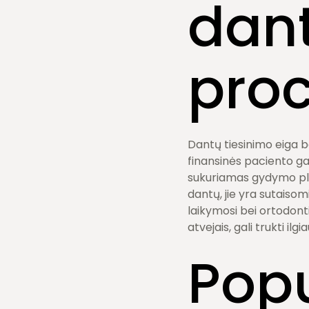
dant
pro
Dantų tiesinimo eiga b
finansinės paciento ga
sukuriamas gydymo pla
dantų, jie yra sutaiso
laikymosi bei ortodonti
atvejais, gali trukti ilgia
Popu