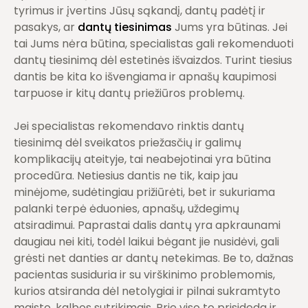
tyrimus ir įvertins Jūsų sąkandį, dantų padėtį ir
pasakys, ar
dantų tiesinimas
Jums yra būtinas. Jei
tai Jums nėra būtina, specialistas gali rekomenduoti
dantų tiesinimą dėl estetinės išvaizdos. Turint tiesius
dantis be kita ko išvengiama ir apnašų kaupimosi
tarpuose ir kitų dantų priežiūros problemų.
Jei specialistas rekomendavo rinktis dantų
tiesinimą dėl sveikatos priežasčių ir galimų
komplikacijų ateityje, tai neabejotinai yra būtina
procedūra. Netiesius dantis ne tik, kaip jau
minėjome, sudėtingiau prižiūrėti, bet ir sukuriama
palanki terpė ėduonies, apnašų, uždegimų
atsiradimui. Paprastai dalis dantų yra apkraunami
daugiau nei kiti, todėl laikui bėgant jie nusidėvi, gali
grėsti net danties ar dantų netekimas. Be to, dažnas
pacientas susiduria ir su virškinimo problemomis,
kurios atsiranda dėl netolygiai ir pilnai sukramtyto
maisto, kalbos sutrikimais. Prie viso to prisideda ir