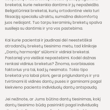
breketai, kurie nekenkia dantims ir jų nepažeidžia.
Beligatūriniai breketai, kurių ortodontinė viela turi
fiksaciją specialiu užraktu, sumažina diskomfortą
juos nešiojant. Tuo tarpu keraminių breketų spalva
susilieja su dantimis ir yra vos pastebima.
Kai kurie pacientai ir jaudinasi dėl neestetiškai
atrodančių breketų tiesinimo metu, tad klinikoje
„Dantų harmonija“ siūlomi ir vidiniai breketai.
Pastarieji yra visiškai nepastebimi. Kodėl dažnas
renkasi vidinius breketus? Žinoma, svarbiausias
faktorius yra tai, kad jų nesimato. Tokio tipo
breketai yra labai ploni, gerai priglundantys ir yra
tvirtinami iš vidinės dantų pusės ir gaminami pagal
kiekvieno paciento individualų dantų antspaudą.
Jei nežinote, ar Jums būtina dantų tiesinimas, kokį
dantų tiesinimo būdą pasirinkti pagal individualią