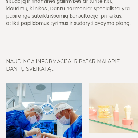
situaciją ir finansines galimybes ar turite kitų
klausimų, klinikos „Dantų harmonija“ specialistai yra
pasirengę suteikti išsamią konsultaciją, prireikus,
atlikti papildomus tyrimus ir sudaryti gydymo planą.
NAUDINGA INFORMACIJA IR PATARIMAI APIE
DANTŲ SVEIKATĄ…