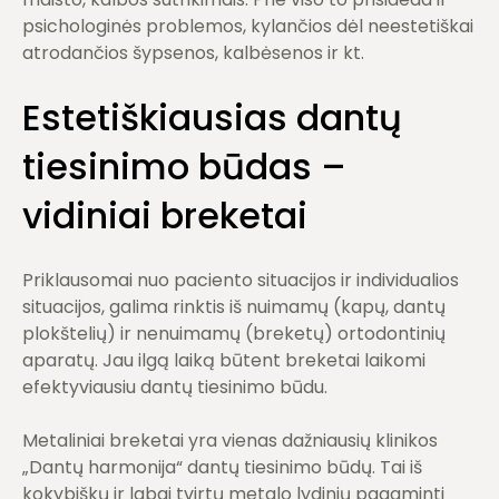
psichologinės problemos, kylančios dėl neestetiškai
atrodančios šypsenos, kalbėsenos ir kt.
Estetiškiausias dantų
tiesinimo būdas –
vidiniai breketai
Priklausomai nuo paciento situacijos ir individualios
situacijos, galima rinktis iš nuimamų (kapų, dantų
plokštelių) ir nenuimamų (breketų) ortodontinių
aparatų. Jau ilgą laiką būtent breketai laikomi
efektyviausiu dantų tiesinimo būdu.
Metaliniai breketai yra vienas dažniausių klinikos
„Dantų harmonija“ dantų tiesinimo būdų. Tai iš
kokybiškų ir labai tvirtų metalo lydinių pagaminti