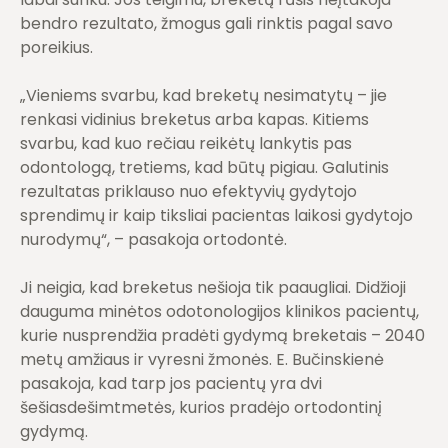
bendro rezultato, žmogus gali rinktis pagal savo
poreikius.
„Vieniems svarbu, kad breketų nesimatytų – jie
renkasi vidinius breketus arba kapas. Kitiems
svarbu, kad kuo rečiau reikėtų lankytis pas
odontologą, tretiems, kad būtų pigiau. Galutinis
rezultatas priklauso nuo efektyvių gydytojo
sprendimų ir kaip tiksliai pacientas laikosi gydytojo
nurodymų“, – pasakoja ortodontė.
Ji neigia, kad breketus nešioja tik paaugliai. Didžioji
dauguma minėtos odotonologijos klinikos pacientų,
kurie nusprendžia pradėti gydymą breketais – 2040
metų amžiaus ir vyresni žmonės. E. Bučinskienė
pasakoja, kad tarp jos pacientų yra dvi
šešiasdešimtmetės, kurios pradėjo ortodontinį
gydymą.