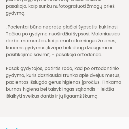
pasakoja, kaip sunku nufotografuoti žmogų prieš
gydymą.
„Pacientai būna nepratę plačiai šypsotis, kuklinasi.
Tačiau po gydymo nuoširdžiai šypsosi. Maloniausias
darbo momentas, kai pamatai laimingus žmones,
kuriems gydymas įkvėpė tiek daug džiaugsmo ir
pasitikėjimo savimi“, – pasakoja ortodondė.
Pasak gydytojos, patirtis rodo, kad po ortodontinio
gydymo, kuris dažniausiai trunka apie dvejus metus,
pacientas išsiugdo gerus higienos įpročius. Tinkama
burnos higiena bei taisyklingas sąkandis – leidžia
išlaikyti sveikus dantis ir jų ilgaamžiškumą.