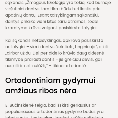
sąkandis. „Žmogaus fiziologija yra tokia, kad burnoje
viršutiniai dantys tam tikru būdu turi liestis prie
apatinių dantų. Esant taisyklingam sąkandžiui,
dantys prilaiko vieni kitus tarsi atramos, todėl
kramtymo krūvis valgant pasiskirsto tolygiai.
Kai sąkandis netaisyklingas, apkrova pasiskirsto
netolygiai – vieni dantys šiek tiek „tinginiauja“, o kiti
„dirba“ už du. Dėl per didelio krūvio daug didesnė
tikimybė prarasti dantis – jie greičiau dėvisi, gali
nuskilti ir net nulūžti,“ – tikina ortodontė.
Ortodontiniam gydymui
amžiaus ribos nėra
E. Bučinskienė teigia, kad išskirti geriausius ar
populiariausius ortodontinius gydymo būdus yra
labai sunku. Jos teigimu, breketų rūšis neįtakoja