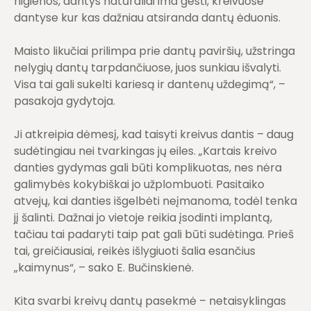
higienos, dantys natūraliai ima gesti, kreivuose
dantyse kur kas dažniau atsiranda dantų ėduonis.
Maisto likučiai prilimpa prie dantų paviršių, užstringa
nelygių dantų tarpdančiuose, juos sunkiau išvalyti.
Visa tai gali sukelti kariesą ir dantenų uždegimą“, –
pasakoja gydytoja.
Ji atkreipia dėmesį, kad taisyti kreivus dantis – daug
sudėtingiau nei tvarkingas jų eiles. „Kartais kreivo
danties gydymas gali būti komplikuotas, nes nėra
galimybės kokybiškai jo užplombuoti. Pasitaiko
atvejų, kai danties išgelbėti neįmanoma, todėl tenka
jį šalinti. Dažnai jo vietoje reikia įsodinti implantą,
tačiau tai padaryti taip pat gali būti sudėtinga. Prieš
tai, greičiausiai, reikės išlygiuoti šalia esančius
„kaimynus“, – sako E. Bučinskienė.
Kita svarbi kreivų dantų pasekmė – netaisyklingas