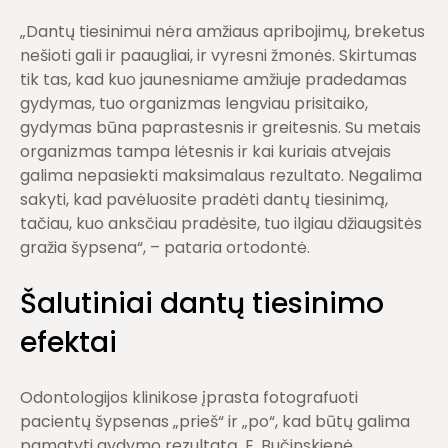
„Dantų tiesinimui nėra amžiaus apribojimų, breketus
nešioti gali ir paaugliai, ir vyresni žmonės. Skirtumas
tik tas, kad kuo jaunesniame amžiuje pradedamas
gydymas, tuo organizmas lengviau prisitaiko,
gydymas būna paprastesnis ir greitesnis. Su metais
organizmas tampa lėtesnis ir kai kuriais atvejais
galima nepasiekti maksimalaus rezultato. Negalima
sakyti, kad pavėluosite pradėti dantų tiesinimą,
tačiau, kuo anksčiau pradėsite, tuo ilgiau džiaugsitės
gražia šypsena“, – pataria ortodontė.
Šalutiniai dantų tiesinimo
efektai
Odontologijos klinikose įprasta fotografuoti
pacientų šypsenas „prieš“ ir „po“, kad būtų galima
pamatyti gydymo rezultatą. E. Bučinskienė