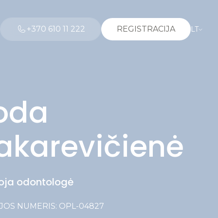
+370 610 11 222
REGISTRACIJA
LT
oda
akarevičienė
oja odontologė
IJOS NUMERIS: OPL-04827