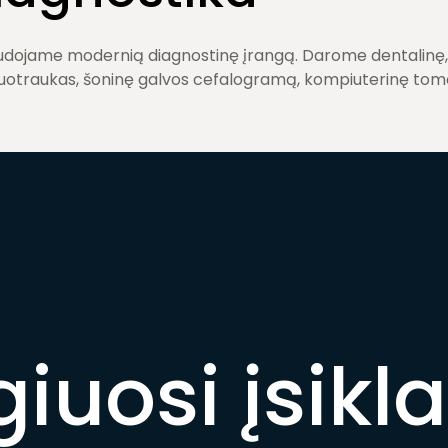
audojame modernią diagnostinę įrangą. Darome dentalinę
uotraukas, šoninę galvos cefalogramą, kompiuterinę tom
iuosi įsikla