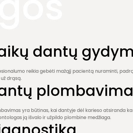
ugos
aikų dantų gydy
sionalumo reikia gebėti mažąjį pacientą nuraminti, padrąs
už drąsą.
antų plombavima
avimas yra būtinas, kai dantyje dėl karieso atsiranda ka
ontologas ją išvalo ir užpildo plombine medžiaga.
iagnostika