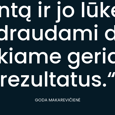
tą ir jo lū
draudami 
kiame geri
rezultatus.
GODA MAKAREVIČIENĖ