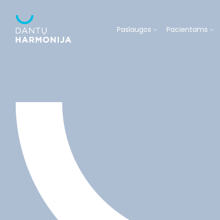
Paslaugos
Pacientams
DANTŲ BALINIMAS
DANT
Dantų implantavimas
Prieš pirmąji vizitą
Apie kliniką
Vaikų dant
Dantų tiesinimas
Pasiruošimas chirurginei
Specialistų komanda
Kineziterapi
Dantų protezavimas
procedūrai
Karjera
Estetinis protezavimas
Naudinga
Dantų plombavimas
Parkavimosi instrukcijos
Estetinis plombavimas
DUK
Kanalų gydymas
Dantų balinimas
Periodontologija