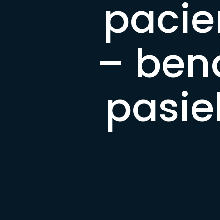
pacien
– ben
pasie