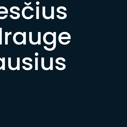
kesčius
drauge
ausius
“