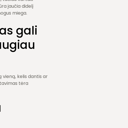
a jaučia didelį
mogus miega.
as gali
augiau
vieną, kelis dantis ar
ntavimas tėra
a