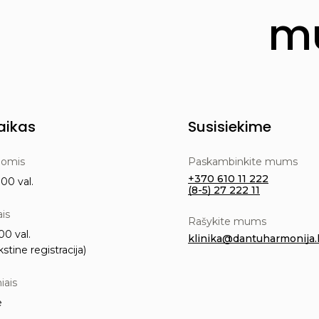
mu
aikas
Susisiekime
nomis
Paskambinkite mums
+370 610 11 222
00 val.
(8-5) 27 222 11
ais
Rašykite mums
00 val.
klinika@dantuharmonija.l
kstine registracija)
iais
e