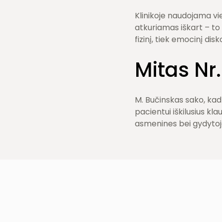
Klinikoje naudojama vi
atkuriamas iškart – to 
fizinį, tiek emocinį dis
Mitas Nr.
M. Bučinskas sako, kad
pacientui iškilusius kl
asmenines bei gydytoj