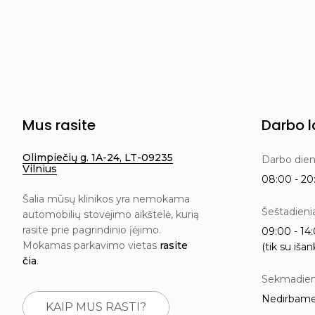
Mus rasite
Darbo l
Olimpiečių g. 1A-24, LT-09235
Darbo die
Vilnius
08:00 - 20:
Šalia mūsų klinikos yra nemokama
Šeštadieni
automobilių stovėjimo aikštelė, kurią
rasite prie pagrindinio įėjimo.
09:00 - 14:
Mokamas parkavimo vietas
rasite
(tik su išan
čia
.
Sekmadien
Nedirbam
KAIP MUS RASTI?