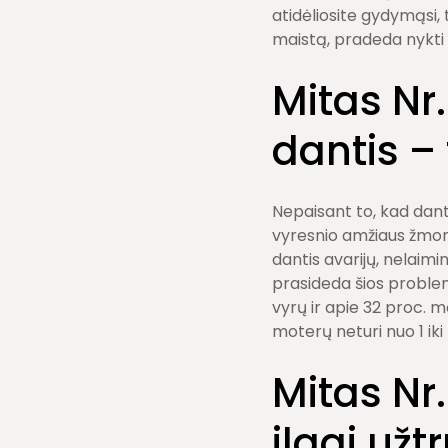
atidėliosite gydymąsi, 
maistą, pradeda nykti 
Mitas Nr.
dantis –
Nepaisant to, kad dan
vyresnio amžiaus žmoni
dantis avarijų, nelaimi
prasideda šios problem
vyrų ir apie 32 proc. m
moterų neturi nuo 1 iki
Mitas Nr
ilgai užt