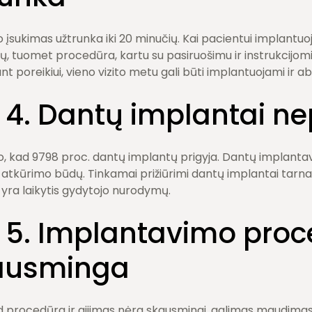
 įsukimas užtrunka iki 20 minučių. Kai pacientui implantuo
tų, tuomet procedūra, kartu su pasiruošimu ir instrukcijom
nt poreikiui, vieno vizito metu gali būti implantuojami ir ab
. 4. Dantų implantai ne
o, kad 9798 proc. dantų implantų prigyja. Dantų implanta
 atkūrimo būdų. Tinkamai prižiūrimi dantų implantai tarna
yra laikytis gydytojo nurodymų.
. 5. Implantavimo pro
kausminga
ad procedūra ir gijimas nėra skausmingi, galimas maudimas,