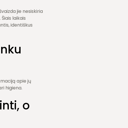
aizda jie nesiskiria
Šiais laikais
tis, identiškus
unku
rmaciją apie jų
ri higiena.
nti, o