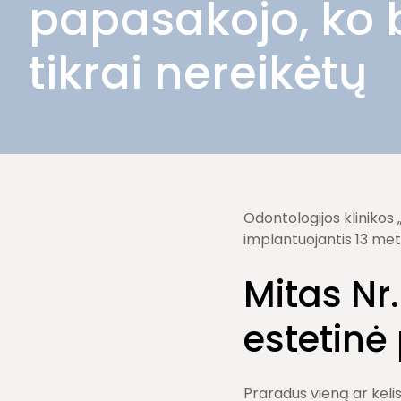
papasakojo, ko b
Burnos higiena
Dantų šalinimas
tikrai nereikėtų
Odontologijos klinikos
implantuojantis 13 metų,
Mitas Nr.
estetinė
Praradus vieną ar kelis