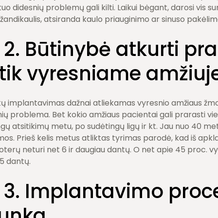
tuo didesnių problemų gali kilti. Laikui bėgant, darosi vis s
žandikaulis, atsiranda kaulo priauginimo ar sinuso pakėlim
 2. Būtinybė atkurti pr
 tik vyresniame amžiuj
tų implantavimas dažnai atliekamas vyresnio amžiaus žmo
ų problema. Bet kokio amžiaus pacientai gali prarasti vien
ngų atsitikimų metu, po sudėtingų ligų ir kt. Jau nuo 40 me
os. Prieš kelis metus atliktas tyrimas parodė, kad iš apkl
oterų neturi net 6 ir daugiau dantų. O net apie 45 proc. vy
 5 dantų.
. 3. Implantavimo pro
runka