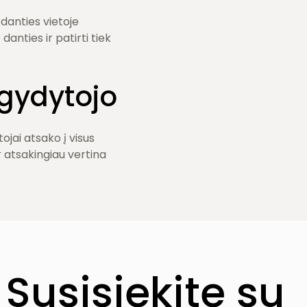
danties vietoje
anties ir patirti tiek
i gydytojo
jai atsako į visus
r atsakingiau vertina
Susisiekite su