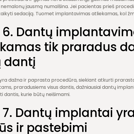
ri nemalonų jausmą numalšina. Jei pacientas prieš procedūr
taikyti sedaciją. Tuomet implantavimas atliekamas, kol ž
. 6. Dantų implantavim
iekamas tik praradus d
ą dantį
a dažna ir paprasta procedūra, siekiant atkurti prarastą 
ntams, praradusiems visus dantis, dažniausiai dantų impla
ti dantis, kurie būtų neišimami.
. 7. Dantų implantai yr
s ir pastebimi