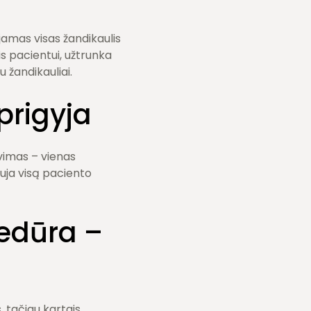
jamas visas žandikaulis
is pacientui, užtrunka
u žandikauliai.
prigyja
vimas – vienas
uja visą paciento
cedūra –
 tačiau kartais