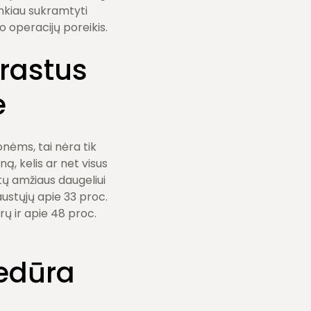
unkiau sukramtyti
o operacijų poreikis.
arastus
e
nėms, tai nėra tik
ą, kelis ar net visus
tų amžiaus daugeliui
austųjų apie 33 proc.
rų ir apie 48 proc.
cedūra