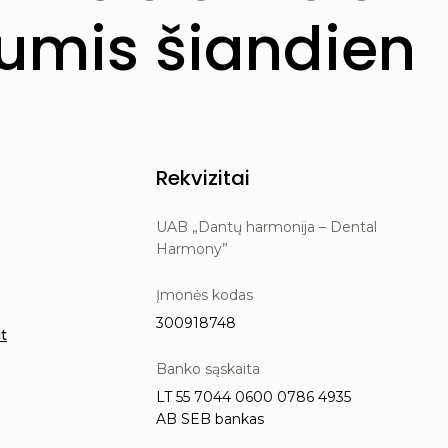
mis šiandien
Rekvizitai
UAB „Dantų harmonija – Dental
Harmony”
Įmonės kodas
300918748
t
Banko sąskaita
LT 55 7044 0600 0786 4935
AB SEB bankas