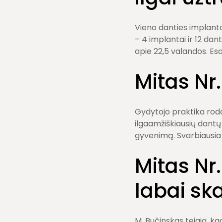
Vieno danties implanto
– 4 implantai ir 12 dan
apie 22,5 valandos. Esa
Mitas Nr
Gydytojo praktika rod
ilgaamžiškiausių dantų
gyvenimą. Svarbiausia 
Mitas Nr
labai s
M. Bučinskas teigia, k