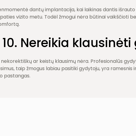
enmomentė dantų implantacija, kai laikinas dantis išrauto 
paties vizito metu. Todėl žmogui nėra būtinai vaikščioti be d
komfortą.
 10. Nereikia klausinėt
 nekorektiškų ar keistų klausimų nėra. Profesionalūs gydyto
ausimus, taip žmogus labiau pasitiki gydytoju, yra ramesnis i
o pastangas.