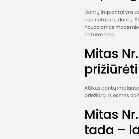
Dantų implantai yra pa
nuo natūralių dantų. Ski
naudojamos modernios d
natūraliems.
Mitas Nr
prižiūrėti
Atlikus dantų implantav
priežiūrą. Iš esmės dan
Mitas Nr.
tada – l