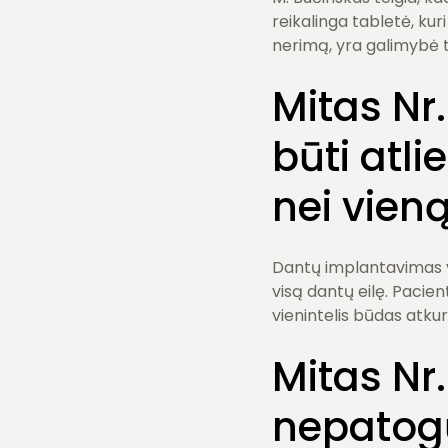
reikalinga tabletė, ku
nerimą, yra galimybė 
Mitas Nr
būti atl
nei vien
Dantų implantavimas yr
visą dantų eilę. Pacie
vienintelis būdas atkur
Mitas Nr
nepatogū