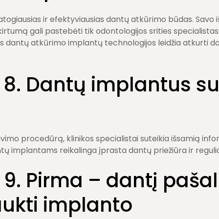
togiausias ir efektyviausias dantų atkūrimo būdas. Savo išv
rtumą gali pastebėti tik odontologijos srities specialistas. 
antų atkūrimo implantų technologijos leidžia atkurti dan
. 8. Dantų implantus s
imo procedūrą, klinikos specialistai suteikia išsamią info
tų implantams reikalinga įprasta dantų priežiūra ir regulia
 9. Pirma – dantį pašali
aukti implanto