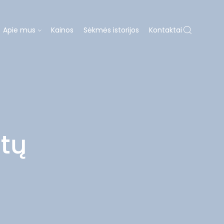
Apie mus
Kainos
Sėkmės istorijos
Kontaktai
 MUS
ų gydymas
Dovanų kuponas
ntų
ja
Laboratorija
Diagnostika