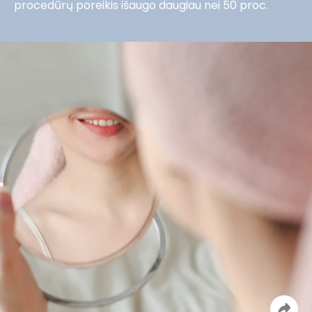
procedūrų poreikis išaugo daugiau nei 50 proc.