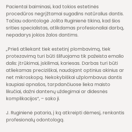
Pacientai baiminasi, kad tokios estetinės
procedūros negrįžtamai sugadins natūralius dantis.
Tačiau odontologė Jolita Ruginienė tikina, kad šios
srities specialistas, atlikdamas profesionaliai darbą,
nepadarys jokios žalos dantims.
„Prieš atliekant tiek estetinį plombavimą, tiek
protezavimą turi būti šlifuojama tik pažeista emalio
dalis: įtrūkimai, įskilimai, kariesas. Darbas turi būti
atliekamas preciziškai, naudojant optinius akinius ar
net mikroskopą. Nekokybiškai užplombavus dantis
kaupiasi apnašos, tarpdančiuose lieka maisto
likučiai, dažni dantenų uždegimai ar didesnės
komplikacijos“, – sako ji.
J. Ruginienė pataria, į ką atkreipti dėmesį, renkantis
profesionalų odontologą.