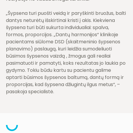
„Šypsena turi puošti veidą ir paryškinti bruožus, balti
dantys neturėtų išskirtinai kristi į akis. Kiekviena
šypsena turi būti sukurta individualiai: spalva,
formos, proporcijos. „Dantų harmonijos“ klinikoje
pacientams siūlome DSD (skaitmeninio šypsenos
planavimo) paslaugą, kuri leidžia sumodeliuoti
būsimos šypsenos vaizdą , žmogus gali realiai
pasimatuoti ir pamatyti, koks rezultatas jo laukia po
gydymo. Tokiu būdu kartu su pacientu galime
aptarti būsimos šypsenos baltumą, dantų formą ir
proporcijas, kad šypsena džiugintų ilgus metus“, –
pasakoja specialistė.