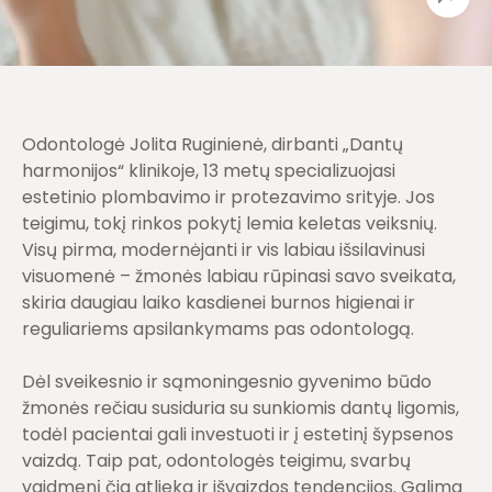
Odontologė Jolita Ruginienė, dirbanti „Dantų
harmonijos“ klinikoje, 13 metų specializuojasi
estetinio plombavimo ir protezavimo srityje. Jos
teigimu, tokį rinkos pokytį lemia keletas veiksnių.
Visų pirma, modernėjanti ir vis labiau išsilavinusi
visuomenė – žmonės labiau rūpinasi savo sveikata,
skiria daugiau laiko kasdienei burnos higienai ir
reguliariems apsilankymams pas odontologą.
Dėl sveikesnio ir sąmoningesnio gyvenimo būdo
žmonės rečiau susiduria su sunkiomis dantų ligomis,
todėl pacientai gali investuoti ir į estetinį šypsenos
vaizdą. Taip pat, odontologės teigimu, svarbų
vaidmenį čia atlieka ir išvaizdos tendencijos. Galima