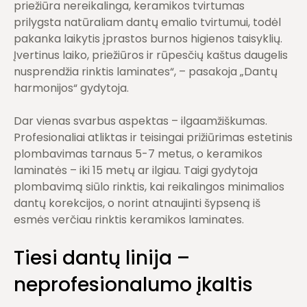
priežiūra nereikalinga, keramikos tvirtumas
prilygsta natūraliam dantų emalio tvirtumui, todėl
pakanka laikytis įprastos burnos higienos taisyklių.
Įvertinus laiko, priežiūros ir rūpesčių kaštus daugelis
nusprendžia rinktis laminates“, – pasakoja „Dantų
harmonijos“ gydytoja.
Dar vienas svarbus aspektas – ilgaamžiškumas.
Profesionaliai atliktas ir teisingai prižiūrimas estetinis
plombavimas tarnaus 5-7 metus, o keramikos
laminatės – iki 15 metų ar ilgiau. Taigi gydytoja
plombavimą siūlo rinktis, kai reikalingos minimalios
dantų korekcijos, o norint atnaujinti šypseną iš
esmės verčiau rinktis keramikos laminates.
Tiesi dantų linija –
neprofesionalumo įkaltis