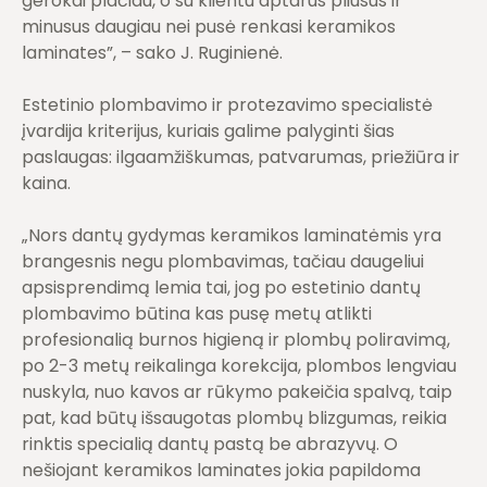
gerokai plačiau, o su klientu aptarus pliusus ir
minusus daugiau nei pusė renkasi keramikos
laminates”, – sako J. Ruginienė.
Estetinio plombavimo ir protezavimo specialistė
įvardija kriterijus, kuriais galime palyginti šias
paslaugas: ilgaamžiškumas, patvarumas, priežiūra ir
kaina.
„Nors dantų gydymas keramikos laminatėmis yra
brangesnis negu plombavimas, tačiau daugeliui
apsisprendimą lemia tai, jog po estetinio dantų
plombavimo būtina kas pusę metų atlikti
profesionalią burnos higieną ir plombų poliravimą,
po 2-3 metų reikalinga korekcija, plombos lengviau
nuskyla, nuo kavos ar rūkymo pakeičia spalvą, taip
pat, kad būtų išsaugotas plombų blizgumas, reikia
rinktis specialią dantų pastą be abrazyvų. O
nešiojant keramikos laminates jokia papildoma