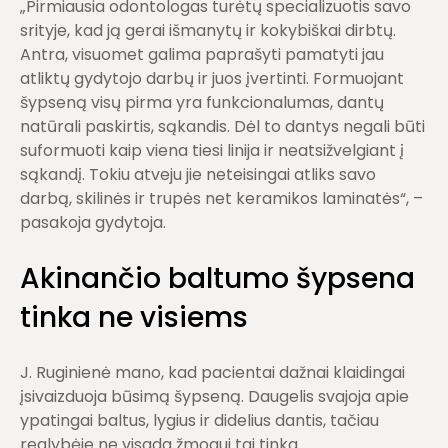
„Pirmiausia odontologas turėtų specializuotis savo
srityje, kad ją gerai išmanytų ir kokybiškai dirbtų.
Antra, visuomet galima paprašyti pamatyti jau
atliktų gydytojo darbų ir juos įvertinti. Formuojant
šypseną visų pirma yra funkcionalumas, dantų
natūrali paskirtis, sąkandis. Dėl to dantys negali būti
suformuoti kaip viena tiesi linija ir neatsižvelgiant į
sąkandį. Tokiu atveju jie neteisingai atliks savo
darbą, skilinės ir trupės net keramikos laminatės“, –
pasakoja gydytoja.
Akinančio baltumo šypsena
tinka ne visiems
J. Ruginienė mano, kad pacientai dažnai klaidingai
įsivaizduoja būsimą šypseną. Daugelis svajoja apie
ypatingai baltus, lygius ir didelius dantis, tačiau
realybėje ne visada žmogui tai tinka.