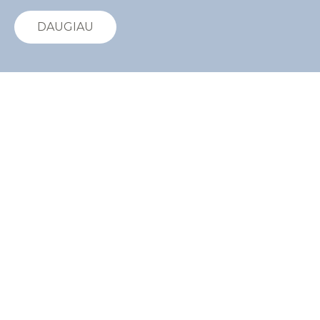
DAUGIAU
Odontologijos
Paslaugos
1.
Dantų balinimas
Šiuolaikinė odontologija, naudodama pažangias
naujoves, gali pasiūlyti įvairių ir saugių dantų
balinimo būdų.
2.
Dantų šalinimas