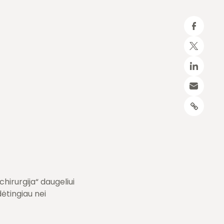
hirurgija“ daugeliui
dėtingiau nei