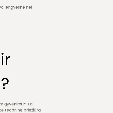
vo lengvesnė nei
ir
o?
am gyvenimui“. Tai
ate techninę priežiūrą,