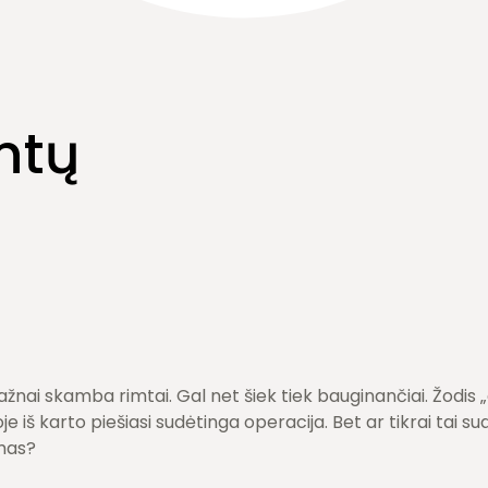
ntų
žnai skamba rimtai. Gal net šiek tiek bauginančiai. Žodis „c
e iš karto piešiasi sudėtinga operacija. Bet ar tikrai tai su
mas?