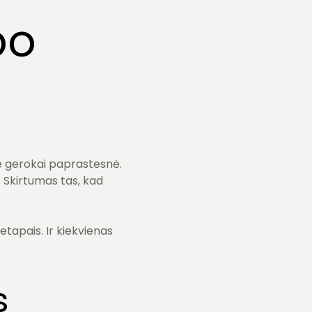
po
bė gerokai paprastesnė.
 Skirtumas tas, kad
etapais. Ir kiekvienas
s