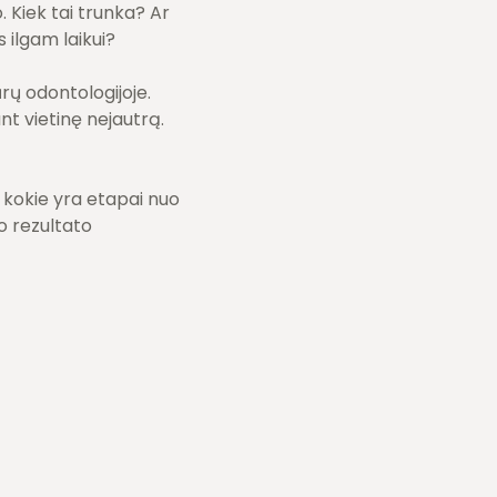
. Kiek tai trunka? Ar
 ilgam laikui?
rų odontologijoje.
nt vietinę nejautrą.
, kokie yra etapai nuo
so rezultato
ų