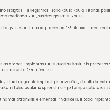
o sraigtas – įsriegiamas į žandikaulio kaulą. Titanas pasiri
ama medžiaga, kuri „susidraugauja“ su kaulu.
ti lengvas maudimas ar patinimas 2-3 dienas. Tai normalu
s
sias etapas. Implantas turi suaugti su kaulu. Šis procesa
prastai trunka 2-4 mėnesius.
dinys tarsi apgaubia implantą ir paverčia jį stabilia konstru
laikomi tokiu patikimu sprendimu – jie tampa natūralios st
irtinamas atraminis elementas ir vainikėlis. Ir tada implan