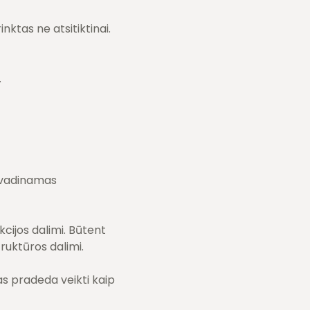
nktas ne atsitiktinai.
.
s vadinamas
kcijos dalimi. Būtent
ruktūros dalimi.
tas pradeda veikti kaip