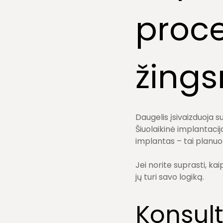
proce
žings
Daugelis įsivaizduoja s
Šiuolaikinė implantaci
implantas – tai planuot
Jei norite suprasti, ka
jų turi savo logiką.
Konsult