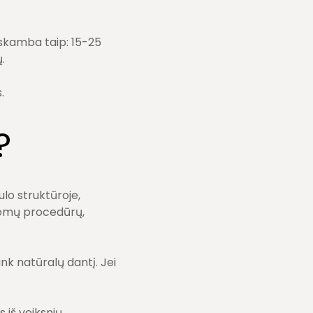
 skamba taip: 15-25
.
.
?
ulo struktūroje,
ldomų procedūrų,
ink natūralų dantį. Jei
 iš veiksnių,