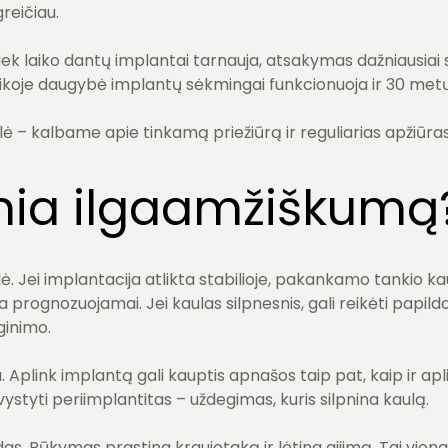
reičiau.
 kiek laiko dantų implantai tarnauja, atsakymas dažniausiai
tikoje daugybė implantų sėkmingai funkcionuoja ir 30 metų
lė – kalbame apie tinkamą priežiūrą ir reguliarias apžiūras
mia ilgaamžiškumą
ė. Jei implantacija atlikta stabilioje, pakankamo tankio ka
a prognozuojamai. Jei kaulas silpnesnis, gali reikėti papi
ginimo.
 Aplink implantą gali kauptis apnašos taip pat, kaip ir apl
ivystyti periimplantitas – uždegimas, kuris silpnina kaulą.
. Rūkymas prastina kraujotaką ir lėtina gijimą. Tai vienas