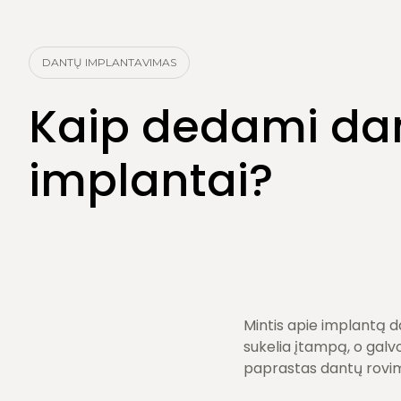
Burnos higiena
Dantų šalinimas
DANTŲ IMPLANTAVIMAS
Kaip dedami da
implantai?
Mintis apie implantą da
sukelia įtampą, o galvoj
paprastas dantų rovi