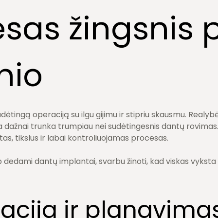
sas žingsnis 
nio
udėtingą operaciją su ilgu gijimu ir stipriu skausmu. Realy
ja dažnai trunka trumpiau nei sudėtingesnis dantų rovimas.
as, tikslus ir labai kontroliuojamas procesas.
ip dedami dantų implantai, svarbu žinoti, kad viskas vyksta 
acija ir planavima