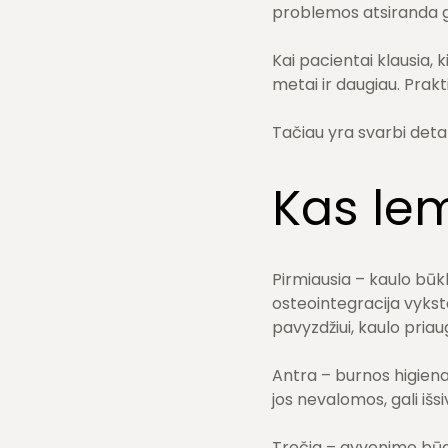
problemos atsiranda g
Kai pacientai klausia,
metai ir daugiau. Prak
Tačiau yra svarbi deta
Kas le
Pirmiausia – kaulo būkl
osteointegracija vykst
pavyzdžiui, kaulo priau
Antra – burnos higiena.
jos nevalomos, gali išs
Trečia – gyvenimo būdas