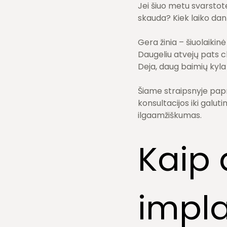
Jei šiuo metu svarstote
skauda? Kiek laiko dant
Gera žinia – šiuolaiki
Daugeliu atvejų pats c
Deja, daug baimių kyla i
Šiame straipsnyje papr
konsultacijos iki galut
ilgaamžiškumas.
Kaip
impla