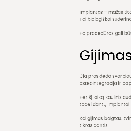
Implantas – mažas titan
Tai biologiškai suderin
Po procedūros gali bū
Gijima
Čia prasideda svarbiau
osteointegracija ir pa
Per šį laiką kaulinis au
todėl dantų implantai 
Kai gijimas baigtas, tv
tikras dantis.