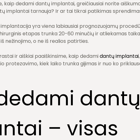
, kaip dedami dantų implantai, greičiausiai norite aiškumo
ų implantai tarnauja? Ir ar tai tikrai patikimas sprendimas
nė implantacija yra viena labiausiai prognozuojamų procedū
hirurginis etapas trunka 20-60 minučių ir atliekamas taika
š nežinojimo, o ne iš realios patirties.
astai ir aiškiai paaiškinsime, kaip dedami
dantų implantai
inio protezavimo, kiek laiko trunka gijimas ir nuo ko priklau
 dedami dant
ntai – visas