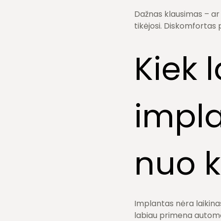
Dažnas klausimas – ar
tikėjosi. Diskomfortas
Kiek 
impla
nuo k
Implantas nėra laikinas
labiau primena automobi