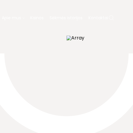
Apie mus
Kainos
Sėkmės istorijos
Kontaktai
 MUS
ų gydymas
Dovanų kuponas
ja
Laboratorija
Diagnostika