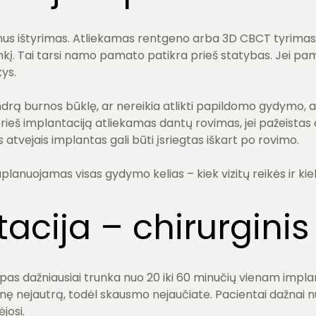
mus ištyrimas. Atliekamas rentgeno arba 3D CBCT tyrimas, ku
tankį. Tai tarsi namo pamato patikra prieš statybas. Jei pa
kys.
drą burnos būklę, ar nereikia atlikti papildomo gydymo, a
prieš implantaciją atliekamas dantų rovimas, jei pažeistas 
s atvejais implantas gali būti įsriegtas iškart po rovimo.
anuojamas visas gydymo kelias – kiek vizitų reikės ir kiek
acija – chirurgini
pas dažniausiai trunka nuo 20 iki 60 minučių vienam impla
inę nejautrą, todėl skausmo nejaučiate. Pacientai dažnai 
ėjosi.