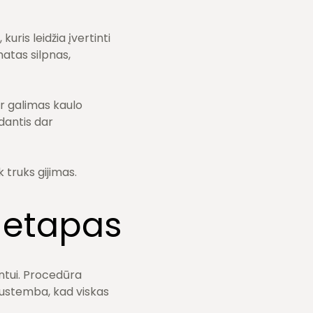
ris leidžia įvertinti
matas silpnas,
r galimas kaulo
dantis dar
 truks gijimas.
s etapas
ntui. Procedūra
nustemba, kad viskas