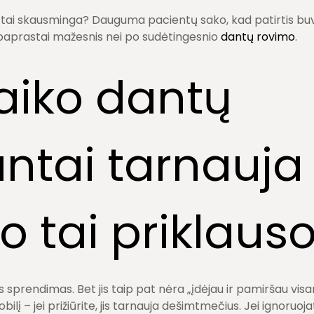
 tai skausminga? Dauguma pacientų sako, kad patirtis bu
 paprastai mažesnis nei po sudėtingesnio
dantų rovimo
.
laiko dantų
ntai tarnauja 
o tai priklaus
 sprendimas. Bet jis taip pat nėra „įdėjau ir pamiršau vis
lį – jei prižiūrite, jis tarnauja dešimtmečius. Jei ignoruoj