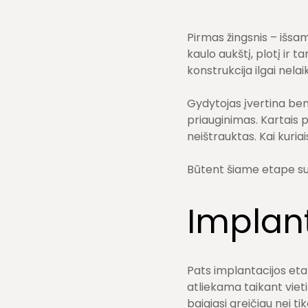
Pirmas žingsnis – išsa
kaulo aukštį, plotį ir 
konstrukcija ilgai nelai
Gydytojas įvertina ben
priauginimas. Kartais 
neištrauktas. Kai kuriai
Būtent šiame etape supl
Implant
Pats implantacijos eta
atliekama taikant viet
baigiasi greičiau nei tik