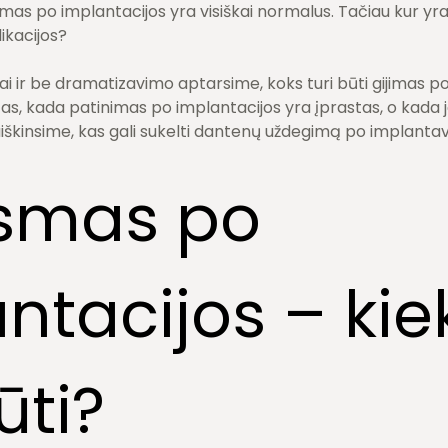
mas po implantacijos yra visiškai normalus. Tačiau kur yr
ikacijos?
iai ir be dramatizavimo aptarsime, koks turi būti gijimas p
as, kada patinimas po implantacijos yra įprastas, o kada ja
iškinsime, kas gali sukelti dantenų uždegimą po implantavi
smas po
ntacijos – kiek
ūti?