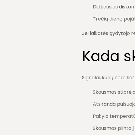
Didžiausias disko
Trečią dieną pojūt
Jei laikotės gydytojo 
Kada s
Signalai, kurių nereikėt
Skausmas stiprėja
Atsiranda pulsuoja
Pakyla temperat
Skausmas plinta į 