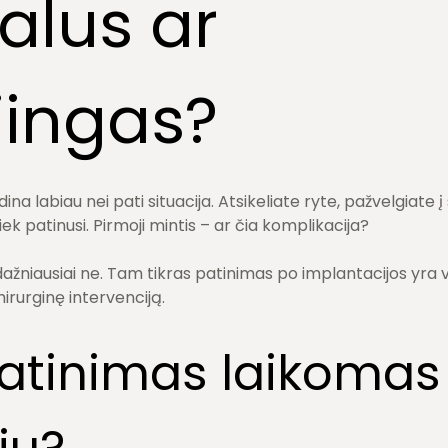
alus ar
jingas?
ina labiau nei pati situacija. Atsikeliate ryte, pažvelgiate 
iek patinusi. Pirmoji mintis –
ar čia komplikacija?
niausiai ne. Tam tikras patinimas po implantacijos yra v
irurginę intervenciją.
atinimas laikomas