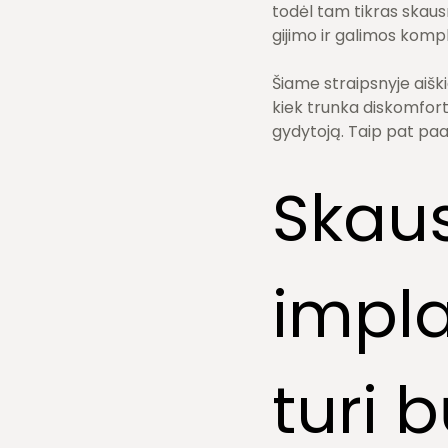
todėl tam tikras skaus
gijimo ir galimos kompl
Šiame straipsnyje aišk
kiek trunka diskomfort
gydytoją. Taip pat paa
Skau
impla
turi b