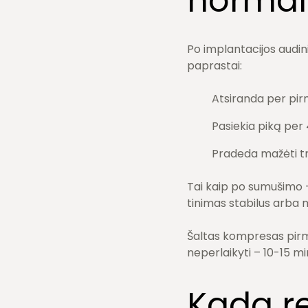
normal
Po implantacijos audin
paprastai:
Atsiranda per pi
Pasiekia piką per
Pradeda mažėti tr
Tai kaip po sumušimo – 
tinimas stabilus arba m
Šaltas kompresas pirmą
neperlaikyti – 10-15 mi
Kada re