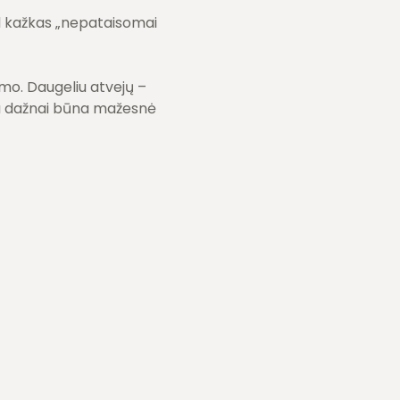
ad kažkas „nepataisomai
imo. Daugeliu atvejų –
ma dažnai būna mažesnė