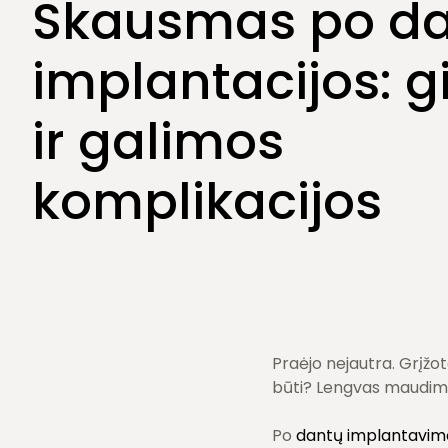
Skausmas po d
Burnos higiena
Dantų šalinimas
implantacijos: g
ir galimos
komplikacijos
Praėjo nejautra. Grįžot
būti? Lengvas maudimas
Po
dantų implantavim