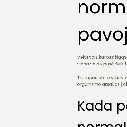
norm
pavo
Veidrodis kartais išgąsd
viena veido pusė šiek t
Trumpas atsakymas: daž
organizmo atsakas į ch
Kada p