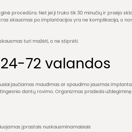
inė procedūra. Net jei ji truko tik 30 minučių ir praėjo skla
kras skausmas po implantacijos yra ne komplikacija, o nor
skausmas turi mažėti, o ne stiprėti.
 24-72 valandos
siai jaučiamas maudimas ar spaudimo jausmas implantacijo
ėtingesnio dantų rovimo. Organizmas pradeda uždegiminę f
iuojamas įprastais nuskausminamaisiais