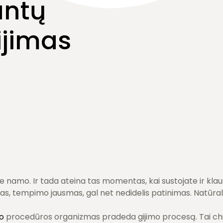
antų
ijimas
e namo. Ir tada ateina tas momentas, kai sustojate ir klaus
, tempimo jausmas, gal net nedidelis patinimas. Natūralu
o
procedūros organizmas pradeda gijimo procesą. Tai chir