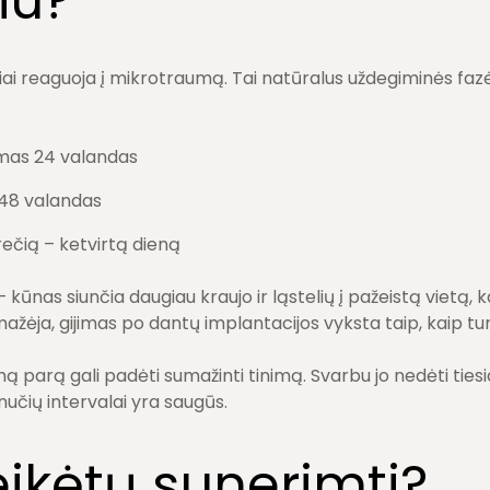
iu?
iai reaguoja į mikrotraumą. Tai natūralus uždegiminės fa
rmas 24 valandas
 48 valandas
ečią – ketvirtą dieną
kūnas siunčia daugiau kraujo ir ląstelių į pažeistą vietą, k
ažėja, gijimas po dantų implantacijos vyksta taip, kaip tu
 parą gali padėti sumažinti tinimą. Svarbu jo nedėti tiesia
nučių intervalai yra saugūs.
ikėtų sunerimti?