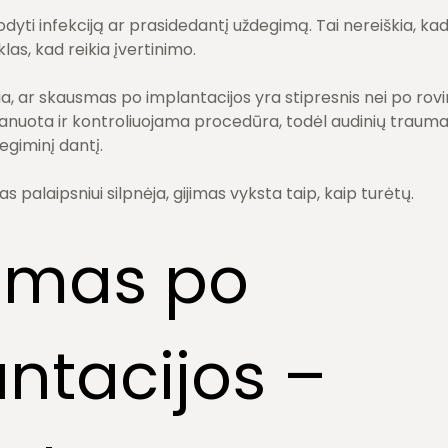
odyti infekciją ar prasidedantį uždegimą. Tai nereiškia, k
las, kad reikia įvertinimo.
ia, ar skausmas po implantacijos yra stipresnis nei po rov
planuota ir kontroliuojama procedūra, todėl audinių trau
degiminį dantį.
s palaipsniui silpnėja, gijimas vyksta taip, kaip turėtų.
nimas po
ntacijos –