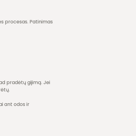
zės procesas. Patinimas
ad pradėtų gijimą. Jei
rėtų.
i ant odos ir