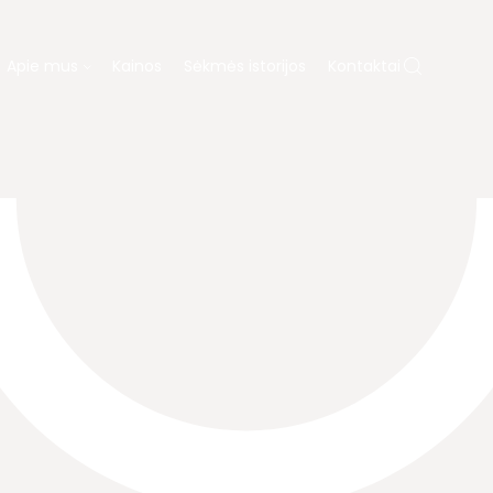
Apie mus
Kainos
Sėkmės istorijos
Kontaktai
 MUS
ų gydymas
Dovanų kuponas
ja
Laboratorija
Diagnostika