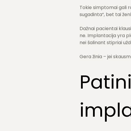
Tokie simptomai gali r
sugadinta“, bet tai ženk
Dažnai pacientai klaus
ne. Implantacija yra 
nei šalinant stipriai už
Gera žinia – jei skausma
Pati
impla