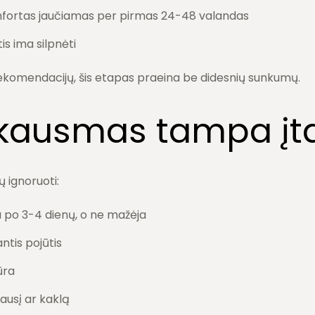
mfortas jaučiamas per pirmas 24-48 valandas
is ima silpnėti
rekomendacijų, šis etapas praeina be didesnių sunkumų.
kausmas tampa įta
ų ignoruoti:
 po 3-4 dienų, o ne mažėja
ntis pojūtis
ūra
ausį ar kaklą