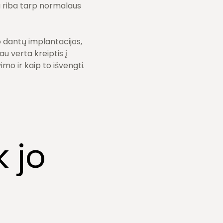
a riba tarp normalaus
o dantų implantacijos,
u verta kreiptis į
mo ir kaip to išvengti.
 jo