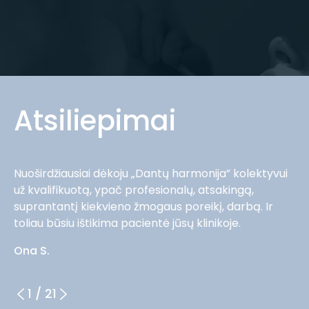
Atsiliepimai
Nuoširdžiausiai dėkoju „Dantų harmonija” kolektyvui
už kvalifikuotą, ypač profesionalų, atsakingą,
suprantantį kiekvieno žmogaus poreikį, darbą. Ir
toliau būsiu ištikima pacientė jūsų klinikoje.
Ona S.
1
/
21