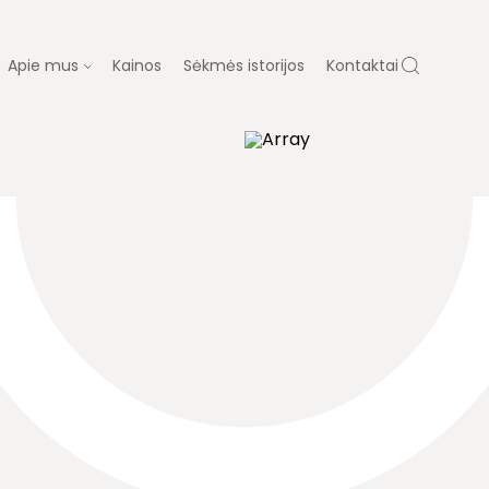
Apie mus
Kainos
Sėkmės istorijos
Kontaktai
Ų PROTEZAVIMAS
KAINOS
APIE MUS
ų gydymas
Dovanų kuponas
ja
Laboratorija
Diagnostika