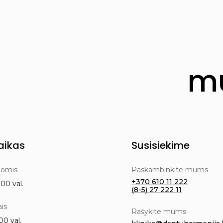
mu
aikas
Susisiekime
nomis
Paskambinkite mums
+370 610 11 222
00 val.
(8-5) 27 222 11
ais
Rašykite mums
00 val.