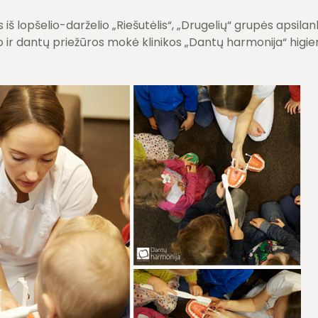
iš lopšelio-darželio „Riešutėlis“, „Drugelių“ grupės apsila
 ir dantų priežūros mokė klinikos „Dantų harmonija“ higie