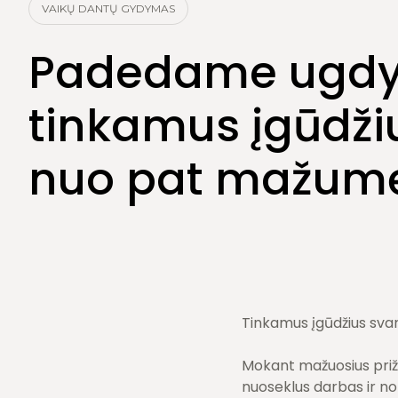
Burnos higiena
VAIKŲ DANTŲ GYDYMAS
Dantų šalinimas
Padedame ugdy
tinkamus įgūdži
nuo pat mažum
Tinkamus įgūdžius sva
Mokant mažuosius prižiū
nuoseklus darbas ir nor