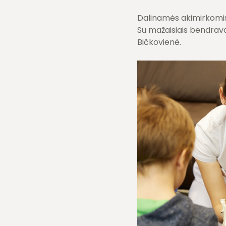
Dalinamės akimirkomis 
Su mažaisiais bendravo
Bičkovienė.