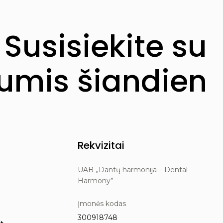
Susisiekite su
mis šiandien
Rekvizitai
UAB „Dantų harmonija – Dental
Harmony”
Įmonės kodas
300918748