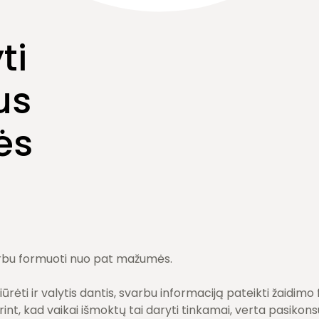
ti
us
ės
rbu formuoti nuo pat mažumės.
rėti ir valytis dantis, svarbu informaciją pateikti žaidimo
int, kad vaikai išmoktų tai daryti tinkamai, verta pasikonsu