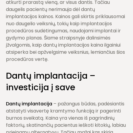
atkurti prarastą vieną, ar visus dantis. Tačiau
daugelis pacientų nerimauja dėl dantų
implantacijos kainos. Kainos gali skirtis priklausomai
nuo daugelio veiksnių, tokių kaip implantacijos
procedūros sudėtingumas, naudojami implantai ir
gydymo planas. Šiame straipsnyje dalinsimės
įžvalgomis, kaip dantų implantacijos kaina ilgainiui
atsiperka bei apžvelgsime veiksnius, lemiančius šios
procedūros vertę.
Dantų implantacija –
investicija į save
Dantų implantacija
– pažangus būdas, padėsiantis
atstatyti visavertę kramtymo funkciją ir pagerinti
burnos sveikatą. Kaina yra vienas iš pagrindinių
faktorių, skatinančių pacientus ieškoti kitokių, labiau
prieinamų alternatyvų. Tačiau mažai kas skiria