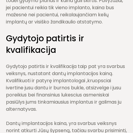
todėl gydymo planas ir kaina gali skirtis. Pavyzdžiui,
jei pacientui reikia tik vieno implanto, kaina bus
mažesnė nei pacientui, reikalaujančiam kelių
implantų ar visiško žandikaulio atstatymo.
Gydytojo patirtis ir
kvalifikacija
Gydytojo patirtis ir kvalifikacija taip pat yra svarbus
veiksnys, nustatant dantų implantacijos kainą.
Kvalifikuoti ir patyrę implantologai ,kruopsciai
ivertine jusu dantu ir burnos bukle, atsizvelge i jusu
poreikius bei finansinius lukescius asmeniskai
pasiūlys jums tinkamiausius implantus ir galimas ju
alternatyvas.
Dantų implantacijos kaina, yra svarbus veiksnys
norint atkurti Jūsų šypseną, tačiau svarbu prisiminti,