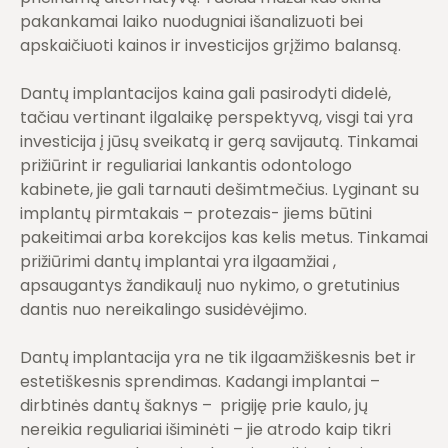
pakankamai laiko nuodugniai išanalizuoti bei
apskaičiuoti kainos ir investicijos grįžimo balansą.
Dantų implantacijos kaina gali pasirodyti didelė,
tačiau vertinant ilgalaikę perspektyvą, visgi tai yra
investicija į jūsų sveikatą ir gerą savijautą. Tinkamai
prižiūrint ir reguliariai lankantis odontologo
kabinete, jie gali tarnauti dešimtmečius. Lyginant su
implantų pirmtakais – protezais- jiems būtini
pakeitimai arba korekcijos kas kelis metus. Tinkamai
prižiūrimi dantų implantai yra ilgaamžiai ,
apsaugantys žandikaulį nuo nykimo, o gretutinius
dantis nuo nereikalingo susidėvėjimo.
Dantų implantacija yra ne tik ilgaamžiškesnis bet ir
estetiškesnis sprendimas. Kadangi implantai –
dirbtinės dantų šaknys – prigiję prie kaulo, jų
nereikia reguliariai išiminėti – jie atrodo kaip tikri