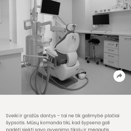
Sveiki ir gražūs dantys – tai ne tik galimybė plačiai
šypsotis. Mūsų komanda tiki, kad šypsena gali
padėti siekti savo gyvenimo tikslų ir mėgautis