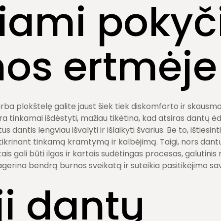
iami pokyč
os ertmėje
a plokštelę galite jaust šiek tiek diskomforto ir skausmo, 
a tinkamai išdėstyti, mažiau tikėtina, kad atsiras dantų ė
us dantis lengviau išvalyti ir išlaikyti švarius. Be to, ištiesi
žtikrinant tinkamą kramtymą ir kalbėjimą. Taigi, nors dantų
s gali būti ilgas ir kartais sudėtingas procesas, galutinis r
agerina bendrą burnos sveikatą ir suteikia pasitikėjimo sav
i dantų