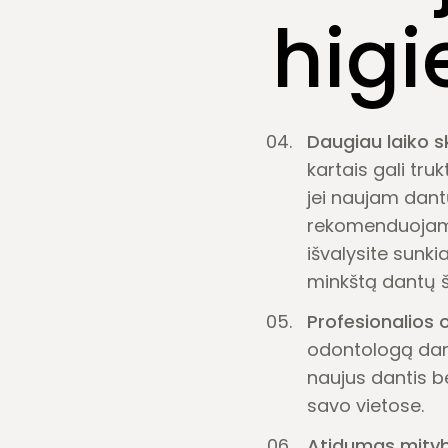
higi
Daugiau laiko s
kartais gali tru
jei naujam dantų
rekomenduojama 
išvalysite sunk
minkštą dantų š
Profesionalios 
odontologą dar n
naujus dantis bei
savo vietose.
Atidumas mityb