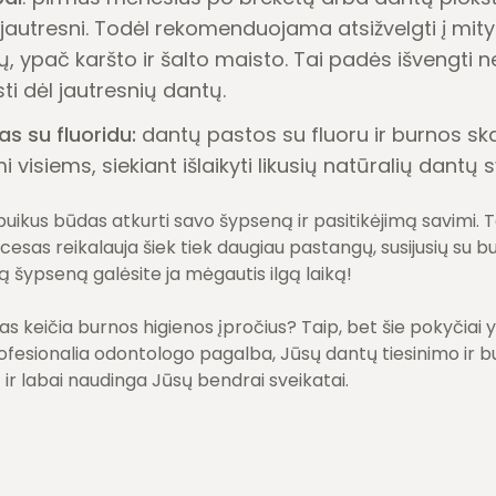
 jautresni. Todėl rekomenduojama atsižvelgti į mity
, ypač karšto ir šalto maisto. Tai padės išvengti 
sti dėl jautresnių dantų.
s su fluoridu:
dantų pastos su fluoru ir burnos sk
isiems, siekiant išlaikyti likusių natūralių dantų s
puikus būdas atkurti savo šypseną ir pasitikėjimą savimi. 
cesas reikalauja šiek tiek daugiau pastangų, susijusių su b
ą šypseną galėsite ja mėgautis ilgą laiką!
mas keičia burnos higienos įpročius? Taip, bet šie pokyčiai y
rofesionalia odontologo pagalba, Jūsų dantų tiesinimo ir b
t ir labai naudinga Jūsų bendrai sveikatai.