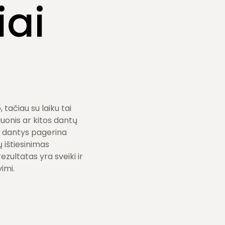
iai
tačiau su laiku tai
duonis ar kitos dantų
nti dantys pagerina
 ištiesinimas
ezultatas yra sveiki ir
imi.