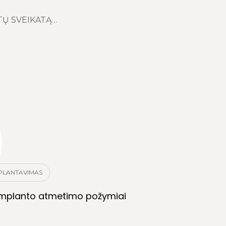
TŲ SVEIKATĄ…
PLANTAVIMAS
implanto atmetimo požymiai