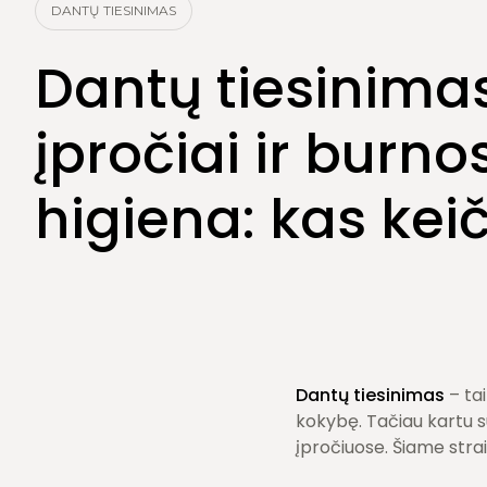
Burnos higiena
DANTŲ TIESINIMAS
Dantų šalinimas
Dantų tiesinimas
įpročiai ir burno
higiena: kas keič
Dantų tiesinimas
– tai
kokybę. Tačiau kartu s
įpročiuose. Šiame strai