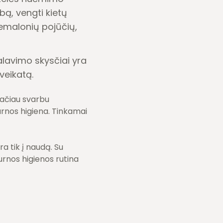
bą, vengti kietų
nemalonių pojūčių,
alavimo skysčiai yra
veikatą.
Tačiau svarbu
urnos higiena. Tinkamai
ra tik į naudą. Su
urnos higienos rutina