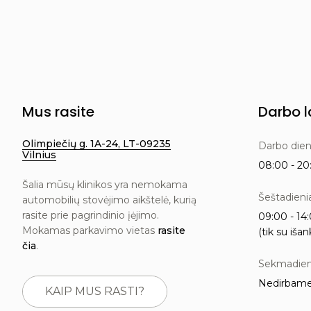
Mus rasite
Darbo l
Olimpiečių g. 1A-24, LT-09235
Darbo die
Vilnius
08:00 - 20:
Šalia mūsų klinikos yra nemokama
Šeštadieni
automobilių stovėjimo aikštelė, kurią
rasite prie pagrindinio įėjimo.
09:00 - 14:
Mokamas parkavimo vietas
rasite
(tik su išan
čia
.
Sekmadien
Nedirbam
KAIP MUS RASTI?