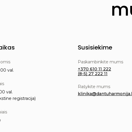
mu
aikas
Susisiekime
nomis
Paskambinkite mums
+370 610 11 222
00 val.
(8-5) 27 222 11
ais
Rašykite mums
00 val.
klinika@dantuharmonija.l
kstine registracija)
iais
e