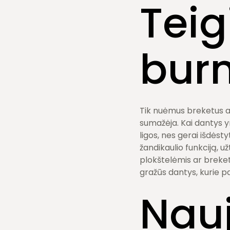
Teig
burn
Tik nuėmus breketus arb
sumažėja. Kai dantys yr
ligos, nes gerai išdėstyt
žandikaulio funkciją, u
plokštelėmis ar breketai
gražūs dantys, kurie p
Nauj