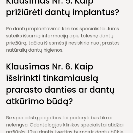
Klausimas Nr.
5. Kaip
pri
žiūrėti dantų implantus?
Po dantų implantavimo klinikos specialistai Jums
suteiks išsamią informaciją apie tolesnę dantų
priežiūrą, tačiau iš esmės ji nesiskiria nuo įprastos
natūralių dantų higienos.
Klausimas Nr. 6. Kaip
išsirinkti tinkamiausią
prarasto danties ar dantų
atkūrimo būdą?
Be specialistų pagalbos tai padaryti bus tikrai
nelengva. Odontologijos klinikos specialistai atidžiai
apžiūrės Jūsų dantis, įvertins burnos ir dantų būklę,