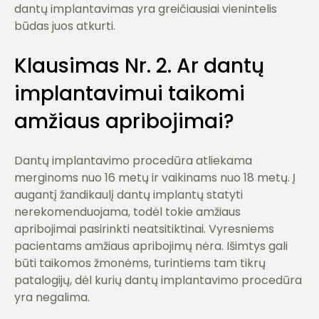
dantų implantavimas yra greičiausiai vienintelis
būdas juos atkurti.
Klausimas Nr.
2. Ar dant
ų
implantavimui taikomi
amžiaus apribojimai?
Dantų implantavimo procedūra atliekama
merginoms nuo 16 metų ir vaikinams nuo 18 metų. Į
augantį žandikaulį dantų implantų statyti
nerekomenduojama, todėl tokie amžiaus
apribojimai pasirinkti neatsitiktinai. Vyresniems
pacientams amžiaus apribojimų nėra. Išimtys gali
būti taikomos žmonėms, turintiems tam tikrų
patalogijų, dėl kurių dantų implantavimo procedūra
yra negalima.