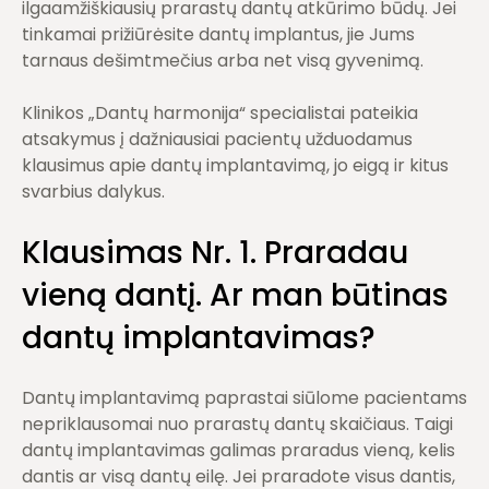
ilgaamžiškiausių prarastų dantų atkūrimo būdų. Jei
tinkamai prižiūrėsite dantų implantus, jie Jums
tarnaus dešimtmečius arba net visą gyvenimą.
Klinikos „Dantų harmonija“ specialistai pateikia
atsakymus į dažniausiai pacientų užduodamus
klausimus apie dantų implantavimą, jo eigą ir kitus
svarbius dalykus.
Klausimas Nr.
1.
Praradau
vieną dantį. Ar man būtinas
dantų implantavimas?
Dantų implantavimą paprastai siūlome pacientams
nepriklausomai nuo prarastų dantų skaičiaus. Taigi
dantų implantavimas galimas praradus vieną, kelis
dantis ar visą dantų eilę. Jei praradote visus dantis,