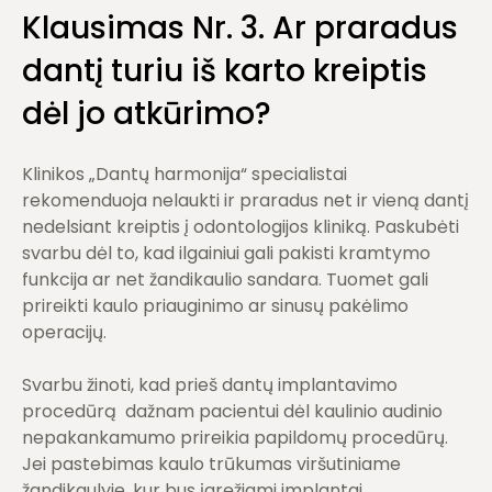
Klausimas Nr.
3. Ar praradus
dant
į turiu iš karto kreiptis
dėl jo atkūrimo?
Klinikos „Dantų harmonija“ specialistai
rekomenduoja nelaukti ir praradus net ir vieną dantį
nedelsiant kreiptis į odontologijos kliniką. Paskubėti
svarbu dėl to, kad ilgainiui gali pakisti kramtymo
funkcija ar net žandikaulio sandara. Tuomet gali
prireikti kaulo priauginimo ar sinusų pakėlimo
operacijų.
Svarbu žinoti, kad prieš dantų implantavimo
procedūrą dažnam pacientui dėl kaulinio audinio
nepakankamumo prireikia papildomų procedūrų.
Jei pastebimas kaulo trūkumas viršutiniame
žandikaulyje, kur bus įgręžiami implantai,