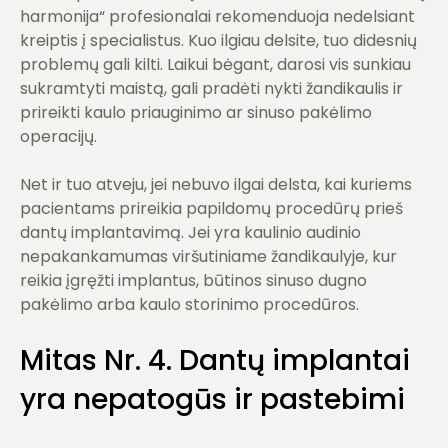
harmonija“ profesionalai rekomenduoja nedelsiant
kreiptis į specialistus. Kuo ilgiau delsite, tuo didesnių
problemų gali kilti. Laikui bėgant, darosi vis sunkiau
sukramtyti maistą, gali pradėti nykti žandikaulis ir
prireikti kaulo priauginimo ar sinuso pakėlimo
operacijų.
Net ir tuo atveju, jei nebuvo ilgai delsta, kai kuriems
pacientams prireikia papildomų procedūrų prieš
dantų implantavimą. Jei yra kaulinio audinio
nepakankamumas viršutiniame žandikaulyje, kur
reikia įgręžti implantus, būtinos sinuso dugno
pakėlimo arba kaulo storinimo procedūros.
Mitas Nr. 4. Dantų implantai
yra nepatogūs ir pastebimi