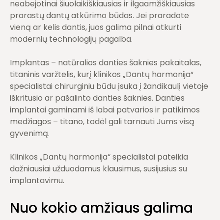
neabejotinai šiuolaikiškiausias ir ilgaamžiškiausias
prarastų dantų atkūrimo būdas. Jei praradote
vieną ar kelis dantis, juos galima pilnai atkurti
modernių technologijų pagalba.
Implantas – natūralios danties šaknies pakaitalas,
titaninis varžtelis, kurį klinikos „Dantų harmonija“
specialistai chirurginiu būdu įsuka į žandikaulį vietoje
iškritusio ar pašalinto danties šaknies. Danties
implantai gaminami iš labai patvarios ir patikimos
medžiagos – titano, todėl gali tarnauti Jums visą
gyvenimą.
Klinikos „Dantų harmonija“ specialistai pateikia
dažniausiai užduodamus klausimus, susijusius su
implantavimu.
Nuo kokio amžiaus galima