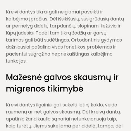
Kreivi dantys tikrai gali neigiamai paveikti ir
kalbėjimo įpročius. Dėl išsikišusių, susigrūdusių dantų
ar pernelyg didelių tarpdančių, slopinami liežuvio ir
lūpų judesiai. Todėl tam tikrų žodžių ar garsų
tarimas gali būti sudėtingas. Ortodontinis gydymas
dažniausiai pašalina visas fonetikos problemas ir
pacientui sugrąžina nepriekaištingas kalbėjimo
funkcijas.
Mažesnė galvos skausmų ir
migrenos tikimybė
Kreivi dantys ilgainiui gali sukelti lėtinį kaklo, veido
raumenų ar net galvos skausmą. Dėl kreivų dantų,
apatinio žandikaulio sąnariai nefunkcionuoja taip,
kaip turėtų. Jiems sukeliama per didelė įtampa, dėl