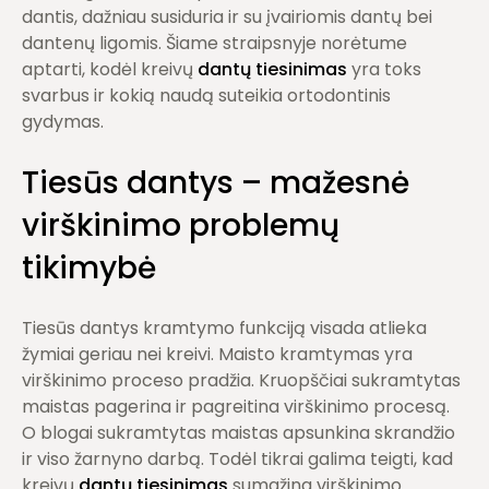
dantis, dažniau susiduria ir su įvairiomis dantų bei
dantenų ligomis. Šiame straipsnyje norėtume
aptarti, kodėl kreivų
dantų tiesinimas
yra toks
svarbus ir kokią naudą suteikia ortodontinis
gydymas.
Tiesūs dantys – mažesnė
virškinimo problemų
tikimybė
Tiesūs dantys kramtymo funkciją visada atlieka
žymiai geriau nei kreivi. Maisto kramtymas yra
virškinimo proceso pradžia. Kruopščiai sukramtytas
maistas pagerina ir pagreitina virškinimo procesą.
O blogai sukramtytas maistas apsunkina skrandžio
ir viso žarnyno darbą. Todėl tikrai galima teigti, kad
kreivų
dantų tiesinimas
sumažina virškinimo