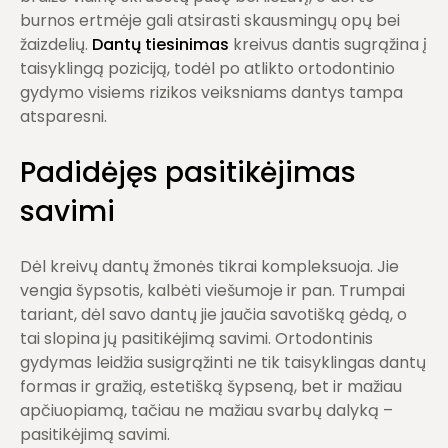
burnos ertmėje gali atsirasti skausmingų opų bei
žaizdelių.
Dantų tiesinimas
kreivus dantis sugrąžina į
taisyklingą poziciją, todėl po atlikto ortodontinio
gydymo visiems rizikos veiksniams dantys tampa
atsparesni.
Padidėjęs pasitikėjimas
savimi
Dėl kreivų dantų žmonės tikrai kompleksuoja. Jie
vengia šypsotis, kalbėti viešumoje ir pan. Trumpai
tariant, dėl savo dantų jie jaučia savotišką gėdą, o
tai slopina jų pasitikėjimą savimi. Ortodontinis
gydymas leidžia susigrąžinti ne tik taisyklingas dantų
formas ir gražią, estetišką šypseną, bet ir mažiau
apčiuopiamą, tačiau ne mažiau svarbų dalyką –
pasitikėjimą savimi.