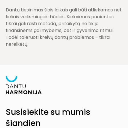
Dantų tiesinimas šiais laikais gali būti atliekamas net
keliais veiksmingais būdais. Kiekvienas pacientas
tikrai gali rasti metodą, pritaikytą ne tik jo
finansinėms galimybėms, bet ir gyvenimo ritmui.
Todėl toleruoti kreivų dantų problemos – tikrai
nereikėtų.
Olimpiečių g. 1A-24, LT-09235 Vilnius
Darbo dienomis
Susisiekite su mumis
Šalia mūsų klinikos yra nemokama automobilių stovėjimo
08:00 - 20:00 val.
aikštelė, kurią rasite prie pagrindinio įėjimo. Mokamas
šiandien
parkavimo vietas
rasite čia
.
Šeštadieniais