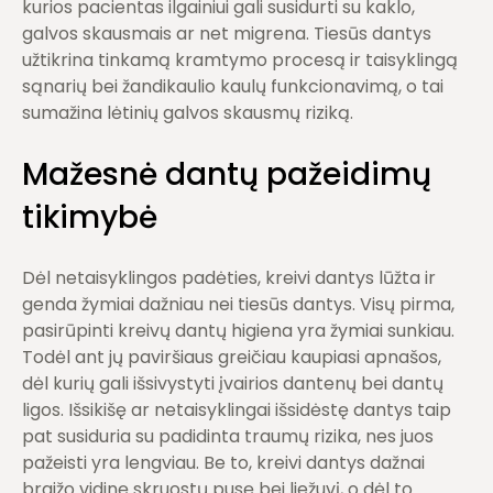
kurios pacientas ilgainiui gali susidurti su kaklo,
galvos skausmais ar net migrena. Tiesūs dantys
užtikrina tinkamą kramtymo procesą ir taisyklingą
sąnarių bei žandikaulio kaulų funkcionavimą, o tai
sumažina lėtinių galvos skausmų riziką.
Mažesnė dantų pažeidimų
tikimybė
Dėl netaisyklingos padėties, kreivi dantys lūžta ir
genda žymiai dažniau nei tiesūs dantys. Visų pirma,
pasirūpinti kreivų dantų higiena yra žymiai sunkiau.
Todėl ant jų paviršiaus greičiau kaupiasi apnašos,
dėl kurių gali išsivystyti įvairios dantenų bei dantų
ligos. Išsikišę ar netaisyklingai išsidėstę dantys taip
pat susiduria su padidinta traumų rizika, nes juos
pažeisti yra lengviau. Be to, kreivi dantys dažnai
braižo vidinę skruostų pusę bei liežuvį, o dėl to