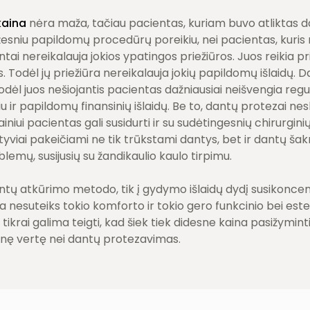
kaina
nėra maža, tačiau pacientas, kuriam buvo atliktas 
žesniu papildomų procedūrų poreikiu, nei pacientas, kuris
ai nereikalauja jokios ypatingos priežiūros. Juos reikia priž
is. Todėl jų priežiūra nereikalauja jokių papildomų išlaidų. 
odėl juos nešiojantis pacientas dažniausiai neišvengia regul
 ir papildomų finansinių išlaidų. Be to, dantų protezai nes
ainiui pacientas gali susidurti ir su sudėtingesnių chirurgin
viai pakeičiami ne tik trūkstami dantys, bet ir dantų šakn
lemų, susijusių su žandikaulio kaulo tirpimu.
tų atkūrimo metodo, tik į gydymo išlaidų dydį susikoncentr
 nesuteiks tokio komforto ir tokio gero funkcinio bei estet
tikrai galima teigti, kad šiek tiek didesne kaina pasižymint
desnę vertę nei dantų protezavimas.