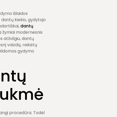
ydymo išlaidos
 dantų kiekio, gydytojo
ndartiškai,
dantų
ra žymiai modernesnis
 atžvilgiu, dantų
esnį vaizdą, reikėtų
papildomos gydymo
antų
trukmė
rangi procedūra. Todėl