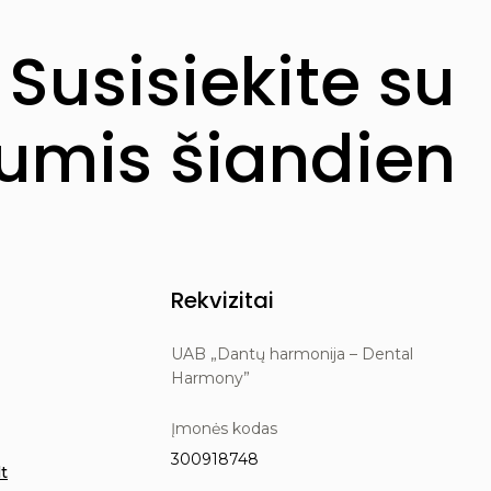
Susisiekite su
mis šiandien
Rekvizitai
UAB „Dantų harmonija – Dental
Harmony”
Įmonės kodas
300918748
t