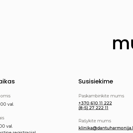
mu
aikas
Susisiekime
nomis
Paskambinkite mums
+370 610 11 222
00 val.
(8-5) 27 222 11
ais
Rašykite mums
00 val.
klinika@dantuharmonija.l
kstine registracija)