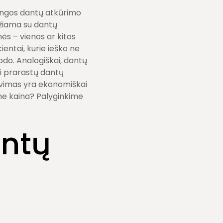
tingos dantų atkūrimo
džiama su dantų
s – vienos ar kitos
entai, kurie ieško ne
odo. Analogiškai, dantų
ori prarastų dantų
zavimas yra ekonomiškai
ne kaina? Palyginkime
antų