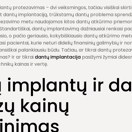
dantų protezavimas – dvi veiksmingos, tačiau visiškai skir
ant dantų implantaciją, trūkstamų dantų problema spren
tezavimo metu naudojamos kitos dantų atkūrimo priemonė
 Standartiškai, dantų implantavimą dažniausiai renkasi paci
io, o pačio geriausio, kokybiškiausio dantų atkūrimo met
si pacientai, kurie neturi didelių finansinių galimybių ir n
ansiškai palankiausiu būdu. Tačiau, ar tikrai dantų prote
as? Ir ar tikrai
dantų implantacija
pasižymi žymiai dides
hnikų kainas ir vertę.
 implantų ir d
zų kainų
inimas