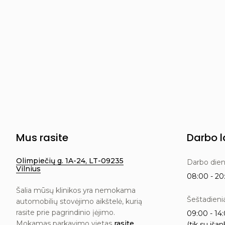
Mus rasite
Darbo l
Olimpiečių g. 1A-24, LT-09235
Darbo die
Vilnius
08:00 - 20:
Šalia mūsų klinikos yra nemokama
Šeštadieni
automobilių stovėjimo aikštelė, kurią
rasite prie pagrindinio įėjimo.
09:00 - 14:
Mokamas parkavimo vietas
rasite
(tik su išan