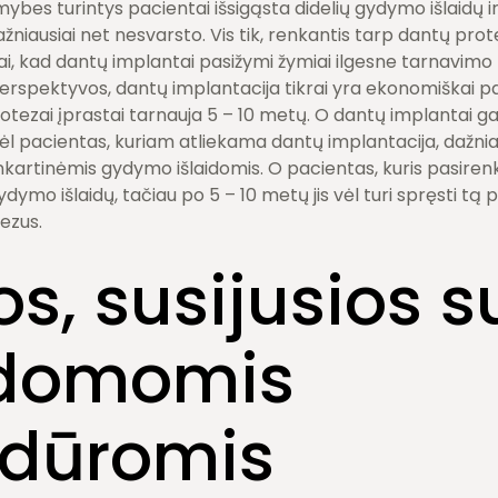
mybes turintys pacientai išsigąsta didelių gydymo išlaidų i
niausiai net nesvarsto. Vis tik, renkantis tarp dantų prote
r tai, kad dantų implantai pasižymi žymiai ilgesne tarnavim
s perspektyvos, dantų implantacija tikrai yra ekonomiškai p
otezai įprastai tarnauja 5 – 10 metų. O dantų implantai gal
dėl pacientas, kuriam atliekama dantų implantacija, dažniau
nkartinėmis gydymo išlaidomis. O pacientas, kuris pasire
gydymo išlaidų, tačiau po 5 – 10 metų jis vėl turi spręsti tą
tezus.
os, susijusios s
ldomomis
edūromis