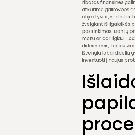
ribotas finansines gali
atkūrimo galimybės daž
objektyviai įvertinti i
žvelgiant iš ilgalaikė
pasirinkimas. Dantų pr
metų ar dar ilgiau. To
didesnėmis, tačiau vie
išvengia labai didelių 
investuoti į naujus pro
Išlaid
papi
proc