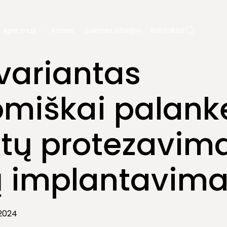
Apie mus
Kainos
Sėkmės istorijos
Kontaktai
Ų PROTEZAVIMAS
KAINOS
APIE MUS
 variantas
miškai palank
ų gydymas
Dovanų kuponas
tų protezavima
ja
Laboratorija
Diagnostika
 implantavima
 2024