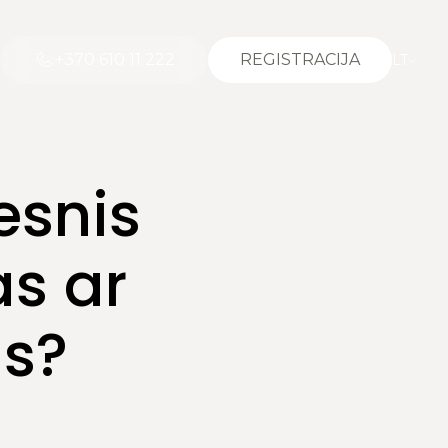
+370 610 11 222
REGISTRACIJA
LT
esnis
s ar
s?