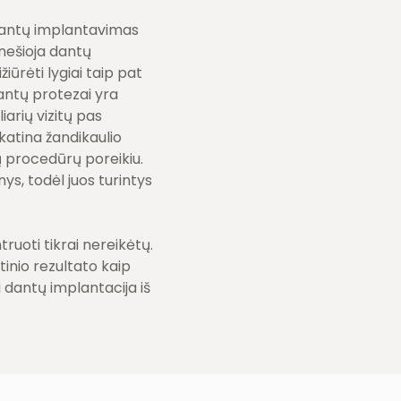
dantų implantavimas
 nešioja dantų
iūrėti lygiai taip pat
Dantų protezai yra
iarių vizitų pas
katina žandikaulio
ių procedūrų poreikiu.
ys, todėl juos turintys
uoti tikrai nereikėtų.
inio rezultato kaip
i dantų implantacija iš