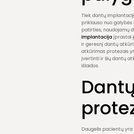
Tiek dantų implantacija
priklauso nuo galybės s
patirties, naudojamų d
implantacija
įprastai 
ir geresnį dantų atkūr
atkūrimas protezais yra
įvertinti ir šių dantų
išlaidos.
Dantų
prote
Daugelis pacientų yra