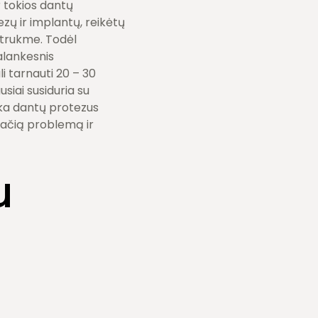
r tokios dantų
zų ir implantų, reikėtų
o trukme. Todėl
alankesnis
i tarnauti 20 – 30
siai susiduria su
nka dantų protezus
 pačią problemą ir
u