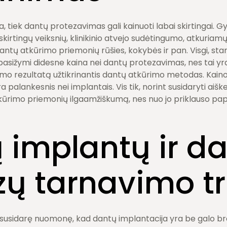
, tiek dantų protezavimas gali kainuoti labai skirtingai. G
kirtingų veiksnių, klinikinio atvejo sudėtingumo, atkuriamų
antų atkūrimo priemonių rūšies, kokybės ir pan. Visgi, sta
pasižymi didesne kaina nei dantų protezavimas, nes tai y
imo rezultatą užtikrinantis dantų atkūrimo metodas. Kainos
 palankesnis nei implantais. Vis tik, norint susidaryti aišk
 atkūrimo priemonių ilgaamžiškumą, nes nuo jo priklauso 
 implantų ir d
zų tarnavimo 
 susidarę nuomonę, kad dantų implantacija yra be galo b