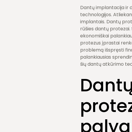
Burnos higiena
Dantų šalinimas
Dantų implantacija ir 
technologijos. Atliek
implantais. Dantų pro
rūšies dantų protezai.
ekonomiškai palankiaus
protezus įprastai renka
problemą išspręsti fin
palankiausias sprendim
šių dantų atkūrimo tec
Dantų
prote
palyg