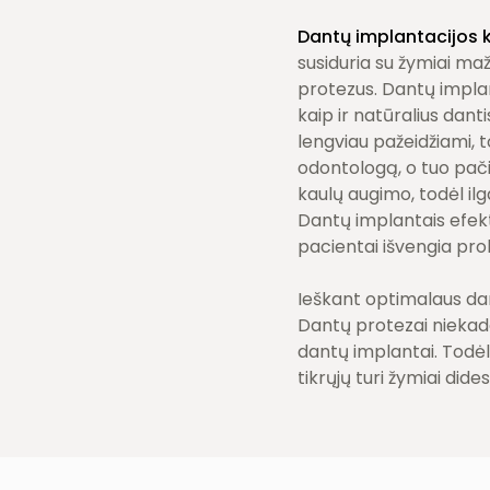
Dantų implantacijos 
susiduria su žymiai ma
protezus. Dantų implant
kaip ir natūralius dant
lengviau pažeidžiami, t
odontologą, o tuo pačiu
kaulų augimo, todėl ilg
Dantų implantais efekty
pacientai išvengia prob
Ieškant optimalaus dan
Dantų protezai niekada
dantų implantai. Todėl 
tikrųjų turi žymiai di