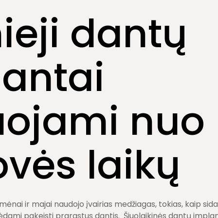
ieji dantų
antai
uojami nuo
vės laikų
mėnai ir majai naudojo įvairias medžiagas, tokias, kaip sidab
ėdami pakeisti prarastus dantis. Šiuolaikinės dantų implan