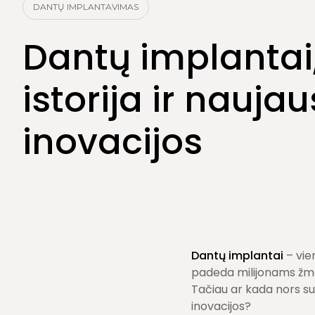
Burnos higiena
DANTŲ IMPLANTAVIMAS
Dantų šalinimas
Dantų implantai,
istorija ir naujau
inovacijos
Dantų implantai
– vie
padeda milijonams žmon
Tačiau ar kada nors su
inovacijos?