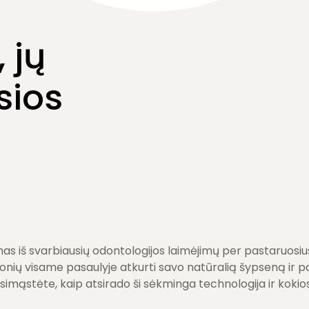
 jų
sios
nas iš svarbiausių odontologijos laimėjimų per pastaruosi
ių visame pasaulyje atkurti savo natūralią šypseną ir pas
simąstėte, kaip atsirado ši sėkminga technologija ir kokios