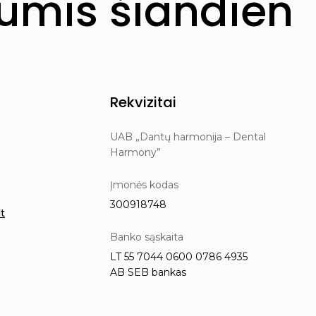
mis šiandien
Rekvizitai
UAB „Dantų harmonija – Dental
Harmony”
Įmonės kodas
300918748
t
Banko sąskaita
LT 55 7044 0600 0786 4935
AB SEB bankas