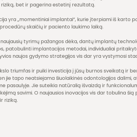
iziką, bet ir pagerina estetinį rezultatą.
ija yra „momentiniai implantai”, kurie įterpiami iš karto 
procedūrų skaičių ir paciento laukimo laiką.
naujausių tyrimų pažangos dėka, dantų implantų technologi
s, patobulinti implantacijos metodai, individualiai pritaiky
vios naujos gydymo strategijos vis dar yra vystymosi stadi
lo triumfas ir puiki investicija į jūsų burnos sveikatą ir b
ien jie tapo neatsiejama šiuolaikinės odontologijos dalimi, 
 pasaulyje. Jie suteikia natūralią išvaizdą ir funkcionalum
tikėjimą savimi. O naujausios inovacijos vis dar tobulina šią
 riziką.