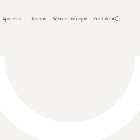
Apie mus
Kainos
Sėkmės istorijos
Kontaktai
 MUS
ų gydymas
Dovanų kuponas
ja
Laboratorija
Diagnostika