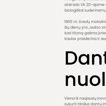
atsirado tik 20-ajame a
biologiškai suderinam
1965 m. švedų mokslini
šių dienų yra „aukso s
kad titaną galima įsri
kaulas prisiderina ir 
Dant
nuol
Viena iš naujausių ino
sukurti tikslius dantų 