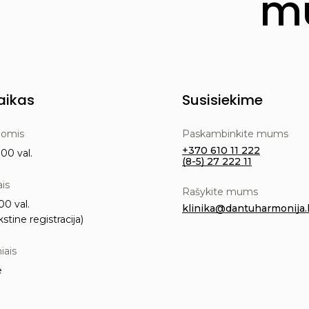
mu
aikas
Susisiekime
nomis
Paskambinkite mums
+370 610 11 222
00 val.
(8-5) 27 222 11
ais
Rašykite mums
00 val.
klinika@dantuharmonija.l
kstine registracija)
iais
e