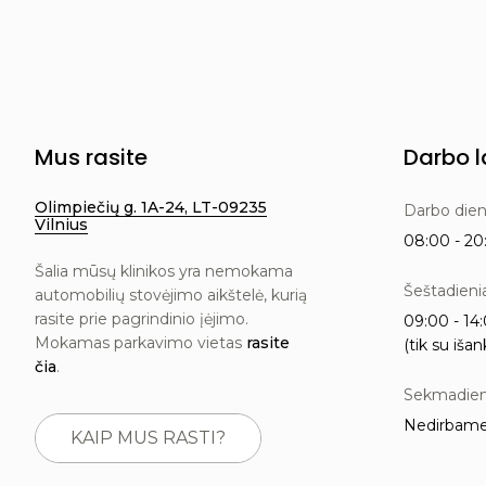
Mus rasite
Darbo l
Olimpiečių g. 1A-24, LT-09235
Darbo die
Vilnius
08:00 - 20:
Šalia mūsų klinikos yra nemokama
Šeštadieni
automobilių stovėjimo aikštelė, kurią
rasite prie pagrindinio įėjimo.
09:00 - 14:
Mokamas parkavimo vietas
rasite
(tik su išan
čia
.
Sekmadien
Nedirbam
KAIP MUS RASTI?