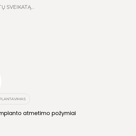
TŲ SVEIKATĄ…
PLANTAVIMAS
implanto atmetimo požymiai