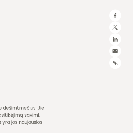
us dešimtmečius. Jie
itikėjimą savimi.
 yra jos naujausios