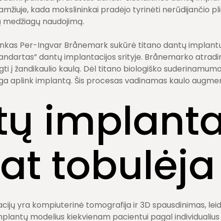
mžiuje, kada mokslininkai pradėjo tyrinėti nerūdijančio plie
ų medžiagų naudojimą.
nkas Per-Ingvar Brånemark sukūrė titano dantų implantų t
tandartas” dantų implantacijos srityje. Brånemarko atradi
egti į žandikaulio kaulą. Dėl titano biologiško suderinamu
auga aplink implantą. Šis procesas vadinamas kaulo augmen
ų implanta
at tobulėja
vacijų yra kompiuterinė tomografija ir 3D spausdinimas, le
implantų modelius kiekvienam pacientui pagal individualius p