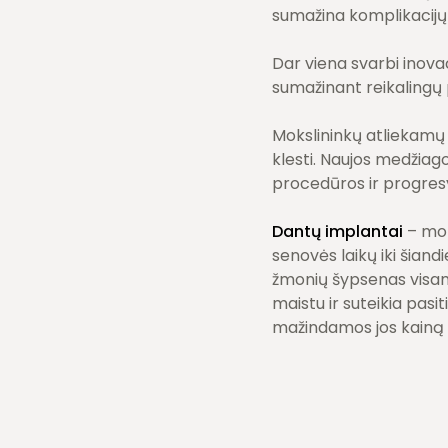
sumažina komplikacijų r
Dar viena svarbi inovac
sumažinant reikalingų 
Mokslininkų atliekamų 
klesti. Naujos medžiago
procedūros ir progresy
Dantų implantai
– moks
senovės laikų iki šiand
žmonių šypsenas visame
maistu ir suteikia pasi
mažindamos jos kainą ir