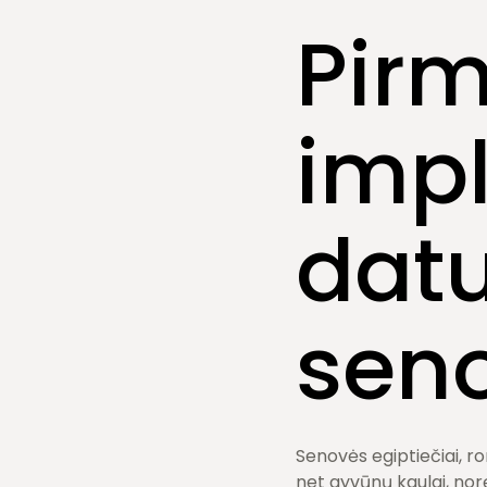
Pirm
impl
dat
seno
Senovės egiptiečiai, ro
net gyvūnų kaulai, nor