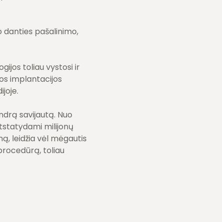
po danties pašalinimo,
jos toliau vystosi ir
tos implantacijos
joje.
endrą savijautą. Nuo
atstatydami milijonų
ą, leidžia vėl mėgautis
 procedūrą, toliau