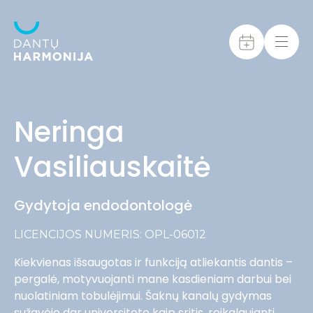
Neringa
Vasiliauskaitė
Gydytoja endodontologė
LICENCIJOS NUMERIS: OPL-06012
Kiekvienas išsaugotas ir funkciją atliekantis dantis –
pergalė, motyvuojanti mane kasdieniam darbui bei
nuolatiniam tobulėjimui. Šaknų kanalų gydymas
sužavėjo dar universitete kaip sritis, reikalaujanti