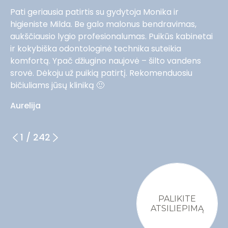
Pati geriausia patirtis su gydytoja Monika ir
higieniste Milda. Be galo malonus bendravimas,
aukščiausio lygio profesionalumas. Puikūs kabinetai
ir kokybiška odontologinė technika suteikia
komfortą. Ypač džiugino naujovė – šilto vandens
srovė. Dėkoju už puikią patirtį. Rekomenduosiu
bičiuliams jūsų kliniką 🙂
Aurelija
1
/
242
PALIKITE
ATSILIEPIMĄ