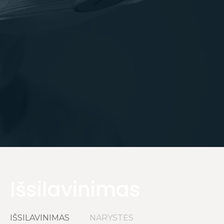
Išsilavinimas
IŠSILAVINIMAS
NARYSTĖS