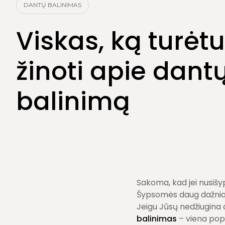
Burnos higiena
DANTŲ BALINIMAS
Dantų šalinimas
Viskas, ką turė
žinoti apie dant
balinimą
Sakoma, kad jei nusišy
Šypsomės daug dažniau,
Jeigu Jūsų nedžiugina
balinimas
– viena pop