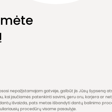
tumėte
ų
psosi nepažįstamajam gatvėje, galbūt jis Jūsų šypseną ats
 kai jaučiamės patenkinti savimi, geru oru, karjera ar ne
 dantų išvaizda, pats metas išbandyti dantų balinimo pro
uliariausių procedūrų visame pasaulyje.