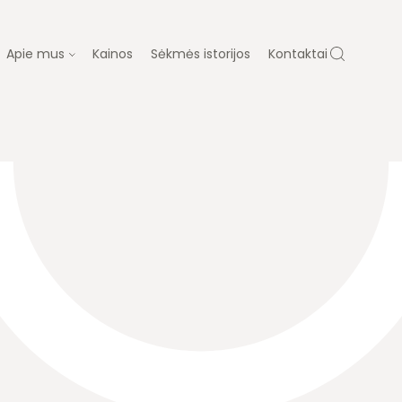
Apie mus
Kainos
Sėkmės istorijos
Kontaktai
 MUS
ų gydymas
Dovanų kuponas
ja
Laboratorija
Diagnostika