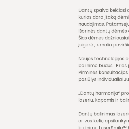
Dantų spalva keičiasi dė
kurios daro įtaką dėmių
naudojimas. Patamsėjusi
Išorinės dantų dėmės d
Šias dėmes dažniausiai 
įsigėrė į emalio paviršių
Naujos technologijos o
balinimo būdus. Prieš 
Pirminės konsultacijos 
pasiūlys individualiai J
„Dantų harmonija“ prof
lazeriu, kapomis ir ba
Dantų balinimas lazeriu
ar vos kelių apsilanky
balinimo LaserSmile™ (B