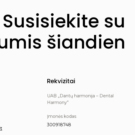
Susisiekite su
mis šiandien
Rekvizitai
UAB „Dantų harmonija – Dental
Harmony”
Įmonės kodas
300918748
t