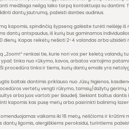
inanti medžiaga neilgą laiko tarpą kontaktuoja su dantimi. 
dinti dantų jautrumą, pažeisti danties audinius.
imą kapomis, spindinčią šypseną galėsite turėti neišėję iš 
s dantų antspaudus, iš kurių bus gaminamos individualio
0 dienų. Kapas reikėtų nešioti 2-4 valandas arba užsidėti n
 „Zoom!“ renkasi tie, kurie nori vos per keletą valandų tu
 ypač tinka nuo rūkymo, kavos, arbatos vartojimo patams
i procedūra tinka ir tiems, kurių dantų emalis yra netolyg
augtis baltais dantimis priklauso nuo Jūsų higienos, kasdien
rocedūros vertėtų vengti rūkymo, tamsių/dažytų gėrimų, t
 sultys arba juos vartoti per šiaudelį. Siekiant baltus danti
alinti kapomis kas pusę metų arba pasirinkti balinimą lazer
omenduojamas vaikams iki 18 metų, nėščioms ir krūtimi 
antų ligomis, alergiškiems peroksidui, turintiems pažeistu