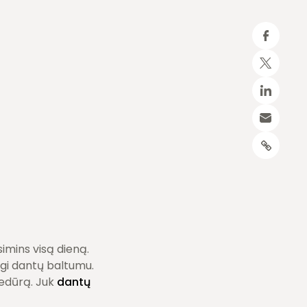
imins visą dieną.
tgi dantų baltumu.
cedūrą. Juk
dantų