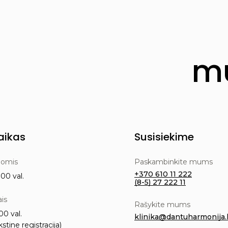
mu
aikas
Susisiekime
nomis
Paskambinkite mums
+370 610 11 222
00 val.
(8-5) 27 222 11
ais
Rašykite mums
00 val.
klinika@dantuharmonija.l
kstine registracija)