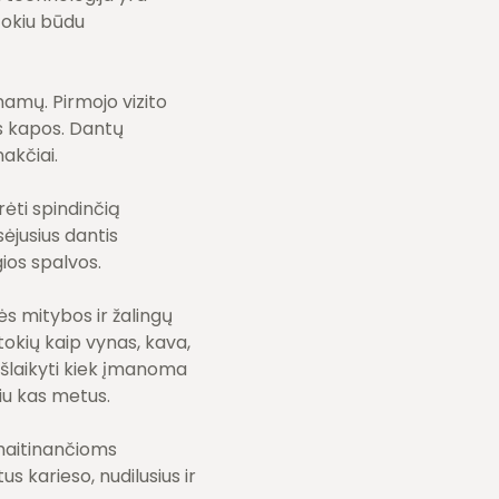
Tokiu būdu
namų. Pirmojo vizito
s kapos. Dantų
akčiai.
rėti spindinčią
ėjusius dantis
ios spalvos.
ės mitybos ir žalingų
okių kaip vynas, kava,
s išlaikyti kiek įmanoma
iu kas metus.
maitinančioms
s karieso, nudilusius ir