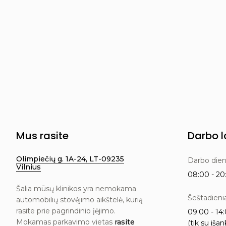
Mus rasite
Darbo l
Olimpiečių g. 1A-24, LT-09235
Darbo die
Vilnius
08:00 - 20:
Šalia mūsų klinikos yra nemokama
Šeštadieni
automobilių stovėjimo aikštelė, kurią
rasite prie pagrindinio įėjimo.
09:00 - 14:
Mokamas parkavimo vietas
rasite
(tik su išan