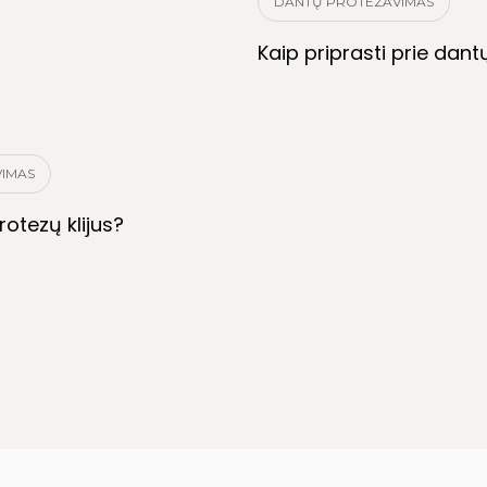
DANTŲ PROTEZAVIMAS
Kaip priprasti prie dan
IMAS
rotezų klijus?