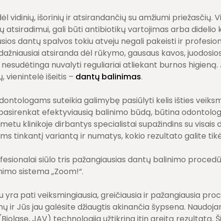
l vidinių, išorinių ir atsirandančių su amžiumi priežasčių. V
 atsiradimui, gali būti antibiotikų vartojimas arba didelio k
os dantų spalvos tokiu atveju negali pakeisti ir profesion
ažniausiai atsiranda dėl rūkymo, gausaus kavos, juodosio
nesudėtinga nuvalyti reguliariai atliekant burnos higieną. 
, vienintelė išeitis –
dantų balinimas
.
dontologams suteikia galimybę pasiūlyti kelis išties veiks
pasirenkat efektyviausią balinimo būdą, būtina odontolog
metu klinikoje dirbantys specialistai supažindins su visais
ums tinkantį variantą ir numatys, kokio rezultato galite tikė
esionalai siūlo tris pažangiausias dantų balinimo proced
linimo sistema „Zoom!“.
 yra pati veiksmingiausia, greičiausia ir pažangiausia proc
mų ir Jūs jau galėsite džiaugtis akinančia šypsena. Naudoj
iolase, JAV) technologija užtikrina itin greitą rezultatą. Š