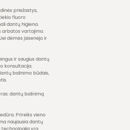
idinės priežastys,
iekio fluoro
ali dantų higiena.
s arbatos vartojimo.
Jei dėmės įsisenėjo ir
mingus ir saugius dantų
o konsultacija.
 dantų balinimo būdais,
tis.
ūras: dantų balinimą
edūra. Prireiks vieno
ama naujausia dantų
i technologija yra