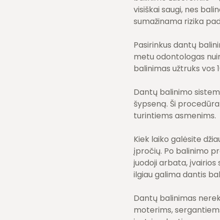
visiškai saugi, nes bal
sumažinama rizika padi
Pasirinkus dantų balin
metu odontologas nuim
balinimas užtruks vos 1
Dantų balinimo sistemą
šypseną. Ši procedūra
turintiems asmenims. Š
Kiek laiko galėsite dži
įpročių. Po balinimo p
juodoji arbata, įvairios
ilgiau galima dantis b
Dantų balinimas nerek
moterims, sergantiems d