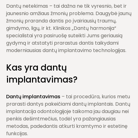
Dantų netekimas – tai dažna ne tik vyresnio, bet ir
jaunesnio amžiaus žmonių problema. Daugybė jaunų
žmonių praranda dantis po įvairiausių traumų,
gimdymo, ligų, ir kt. Klinikos „Dantų harmonija“
specialistai yra pasiruošę suteikti Jums geriausią
gydymą ir atstatyti prarastus dantis taikydami
moderniausias dantų implantavimo technologijas.
Kas yra
dantų
implantavimas
?
Dantų implantavimas
– tai procedūra, kurios metu
prarasti dantys pakeičiami dantų implantais. Dantų
implantacija odontologijoje taikoma jau daugiau nei
penkis dešimtmečius, todėl yra pažangiausias
metodas, padedantis atkurti kramtymo ir estetinę
funkcijas.