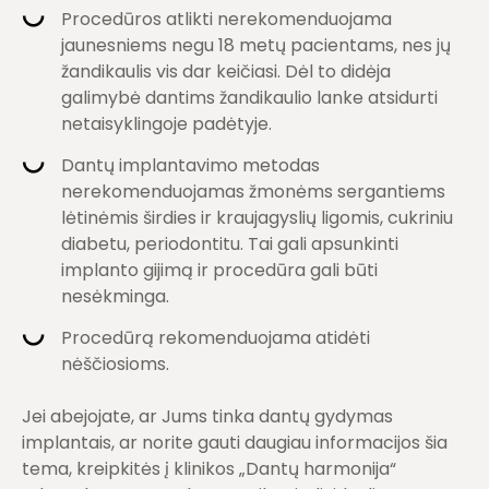
Procedūros atlikti nerekomenduojama
jaunesniems negu 18 metų pacientams, nes jų
žandikaulis vis dar keičiasi. Dėl to didėja
galimybė dantims žandikaulio lanke atsidurti
netaisyklingoje padėtyje.
Dantų implantavimo metodas
nerekomenduojamas žmonėms sergantiems
lėtinėmis širdies ir kraujagyslių ligomis, cukriniu
diabetu, periodontitu. Tai gali apsunkinti
implanto gijimą ir procedūra gali būti
nesėkminga.
Procedūrą rekomenduojama atidėti
nėščiosioms.
Jei abejojate, ar Jums tinka dantų gydymas
implantais, ar norite gauti daugiau informacijos šia
tema, kreipkitės į klinikos „Dantų harmonija“