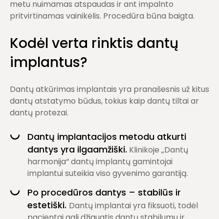
metu nuimamas atspaudas ir ant impalnto
pritvirtinamas vainikėlis. Procedūra būna baigta.
Kodėl verta rinktis dantų
implantus?
Dantų atkūrimas implantais yra pranašesnis už kitus
dantų atstatymo būdus, tokius kaip dantų tiltai ar
dantų protezai.
Dantų implantacijos metodu atkurti
dantys yra ilgaamžiški.
Klinikoje „Dantų
harmonija“ dantų implantų gamintojai
implantui suteikia viso gyvenimo garantiją.
Po procedūros dantys – stabilūs ir
estetiški.
Dantų implantai yra fiksuoti, todėl
pacientai gali džiaugtis dantų stabilumu ir