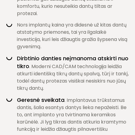
komfortu, kurio nesuteikia dantų tiltas ar
protezai.
Nors implantų kaina yra didesnė už kitas dantų
atstatymo priemones, tai yra ilgalaikė
investicija, kuri leis džiaugtis gražia šypsena visą
gyvenimą.
Dirbtinio danties neįmanoma atskirti nuo
tikro
. Moderni CAD/CAM technologija leidžia
atkurti identišką tikrų dantų spalvą, tūrį ir tankį,
todėl dantų protezas visiškai nesiskirs nuo jūsų
tikrų dantų.
Geresnė sveikata
. Implantavus trūkstamus
dantis, šalia esantys dantys lieka nepažeisti. Be
to, ant implanto yra tvirtinama keramikos
karūnėlė. Ji lyg tikras dantis atkuria kramtymo
funkciją ir leidžia džiaugtis pilnavertišku