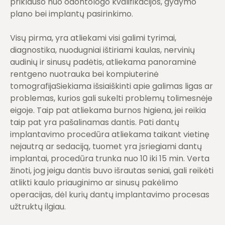
priklauso nuo odontologo kvalifikacijos, gydymo
plano bei implantų pasirinkimo.
Visų pirma, yra atliekami visi galimi tyrimai,
diagnostika, nuodugniai ištiriami kaulas, nervinių
audinių ir sinusų padėtis, atliekama panoraminė
rentgeno nuotrauka bei kompiuterinė
tomografijaSiekiama išsiaiškinti apie galimas ligas ar
problemas, kurios gali sukelti problemų tolimesnėje
eigoje. Taip pat atliekama burnos higiena, jei reikia
taip pat yra pašalinamas dantis. Pati dantų
implantavimo procedūra atliekama taikant vietinę
nejautrą ar sedaciją, tuomet yra įsriegiami dantų
implantai, procedūra trunka nuo 10 iki 15 min. Verta
žinoti, jog jeigu dantis buvo išrautas seniai, gali reikėti
atlikti kaulo priauginimo ar sinusų pakėlimo
operacijas, dėl kurių dantų implantavimo procesas
užtruktų ilgiau.