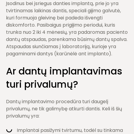
Įsodinus bei įsriegus danties implantą, prie jo yra
tvirtinamas laikinas dantis, speciali gijimo galvutė,
kuri formuoja gleivinę bei padeda išvengti
diskomforto. Pasibaigus prigijimo periodui, kuris
trunka nuo 2 iki 4 mėnesių, yra padaromas paciento
dantų atspaudas, parenkama būsimų dantų spalva.
Atspaudas siunčiamas į laboratoriją, kurioje yra
pagaminami dantys (karūnėlė ant implanto).
Ar dantų implantavimas
turi privalumų?
Dantų implantavimo procedūra turi daugelį
privalumų, ne tik galimybę atkurti dantis. Keli iš šių
privalumų yra:
Implantai pasižymi tvirtumu, todėl su tinkama