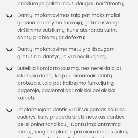
priežiūra jie gali tarnauti daugiau nei 20metų;
Dantų implantavimas taip pat maksimaliai
grąžina kramtymo funkciją, galima išvengti
virškinimo sutrikimų, kurie atsiranda turint
dantų problemų ar defektų;
Dantų implantavimo metu yra išsaugomi
gretutiniai dantys, jie yra nešlifuojami;
Suteikia komforto jausmą, nes nereikia bijoti
iškritusių dantų kaip su išimamais dantų
protezais, taip pat kalbėjimo funkcija irgi
pagerėja, pacientai gali raiškiai bei aiškiai
kalbėti;
Implantuojant dantis yra išsaugomas kaulinis
audinys, kuris pradeda tirpti, netekus danties
bei silpnina žandikaulį. Dantų implantavimo
metu, įsriegti implantai pakeičia danties šaknį,