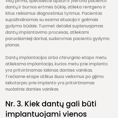
Visų pirma, specialistai apžiūri ir įvertina paciento
dantų ir burnos ertmės būklę, atlieka rentgeno ir
kitus reikiamus diagnostinius tyrimus. Pacientas
supažindinamas su esama situacija ir galimais
gydymo būdais. Tuomet detaliai suplanuojamas
dantų implantavimo procesas, atliekami
paruošiamieji darbai, sudaromas paciento gydymo
planas.
Dantų implantacijos arba chirurginio etapo metu
atliekama implantacija, kurios metu prie implanto
yra pritvirtinamas laikinas danties vainikas.
Trečiame etape atlikus šiuos veiksmus po gijimo
laikotarpio prie implanto yra pritvirtinamas
nuolatinis danties vainikas.
Nr. 3. Kiek dantų gali būti
implantuojami vienos