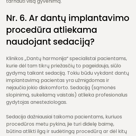
tarnauti visą gyvenimą.
Nr. 6. Ar dantų implantavimo
procedūra atliekama
naudojant sedaciją?
Klinikos „Dantų harmonija“ specialistai pacientams,
kurie dėl tam tikrų priežasčių to pageidauja, siūlo
gydymą taikant sedaciją. Tokiu būdu vykdant dantų
implantavimą pacientas yra užmigdomas ir
nejaučia jokio diskomforto. Sedaciją (sąmonės
slopinimą, sukeliamą vaistais) atlieka profesionalus
gydytojas anesteziologas.
Sedacija dažniausiai taikoma pacientams, kuriuos
procedūros metu pykina, jie turi didelę baimę,
būtina atlikti ilgą ir sudėtingą procedūrą ar dėl kitų