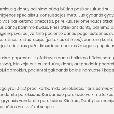
amiausią dantų balinimo būdą būtina pasikonsultuoti su J
igienos specialistu. Konsultacijos metu Jus gydantis gydyt
lvos pasikeitimo priežastis, prireikus, rekomenduos atlik
sius dantų balinimo būdus. Prieš atliekant dantų balinimo p
gieną, svarbu įvertinti paciento dantis pagal estetinės šyp
estetines restauracijas (jei tokios atliktos), dantenų kon
iją, kariozinius pažeidimus ir asmeninius žmogaus pageida
is – paprastas ir efektyvus dantų balinimo būdas namų 
todą, klinikoje bus nuimti Jūsų dantų atspaudai ir pagamin
jui apmokius, pacientai gali dantis balinti namuose į kap
aga yra 10-22 proc. karbamido peroksidas. Tai iš esmės y
andenilio peroksidas. Karbamido peroksido veikimo laikas yr
i grynasis vandenilio peroksidas. Klinikos „Dantų harmonija“ 
o būdas yra visiškai saugus.