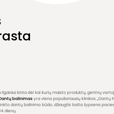
s
rasta
ilgainiui kinta dėl kai kurių maisto produktų, gėrimų vartoj
Dantų balinimas
yra viena populiariausių klinikos „Dantų
inkto dantų balinimo būdo, džiaugtis balta šypsena pacien
14 dienų.