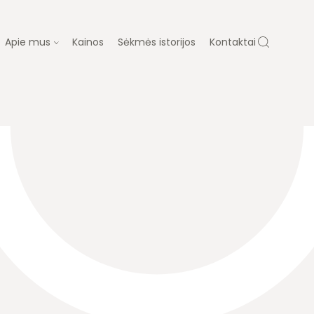
Apie mus
Kainos
Sėkmės istorijos
Kontaktai
 MUS
ų gydymas
Dovanų kuponas
ja
Laboratorija
Diagnostika