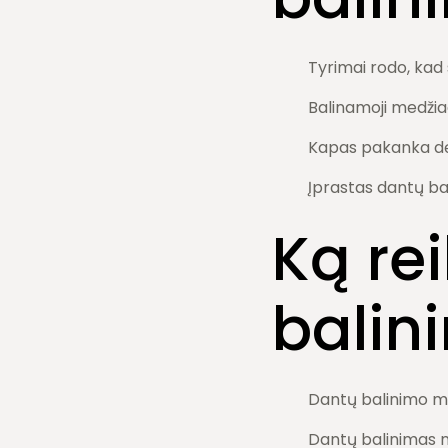
Tyrimai rodo, kad
Balinamoji medžiag
Kapas pakanka dėv
Įprastas dantų ba
Ką rei
balin
Dantų balinimo me
Dantų balinimas nė