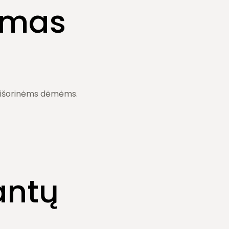
amas
ir išorinėms dėmėms.
antų