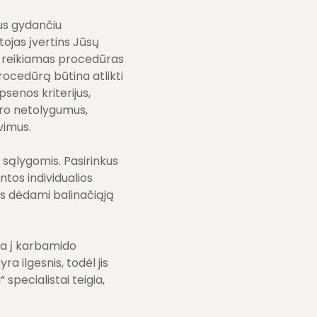
us gydančiu
ojas įvertins Jūsų
ti reikiamas procedūras
rocedūrą būtina atlikti
senos kriterijus,
tūro netolygumus,
vimus.
sąlygomis. Pasirinkus
tos individualios
as dėdami balinačiąją
ra į karbamido
a ilgesnis, todėl jis
specialistai teigia,