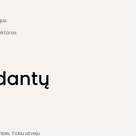
gus.
uktūros.
 dantų
iais. Tokiu atveju