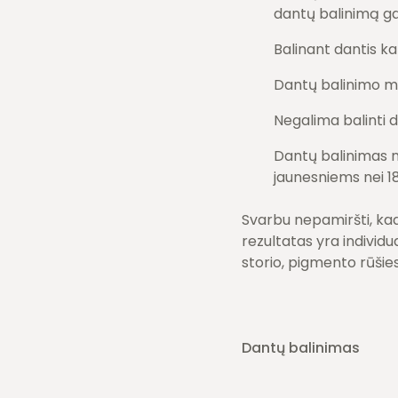
dantų balinimą gal
Balinant dantis 
Dantų balinimo m
Negalima balinti d
Dantų balinimas 
jaunesniems nei 1
Svarbu nepamiršti, kad
rezultatas yra individ
storio, pigmento rūšies
Dantų balinimas