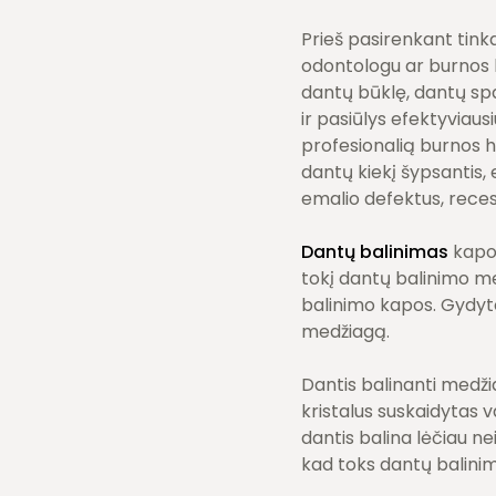
Prieš pasirenkant tink
odontologu ar burnos h
dantų būklę, dantų spa
ir pasiūlys efektyviau
profesionalią burnos hi
dantų kiekį šypsantis, 
emalio defektus, reces
Dantų balinimas
kapom
tokį dantų balinimo me
balinimo kapos. Gydyto
medžiagą.
Dantis balinanti medži
kristalus suskaidytas v
dantis balina lėčiau ne
kad toks dantų balinim