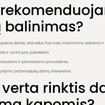
 rekomenduoj
 balinimas
?
 spalvos dantis, atsiradus fluorozei, matomoms vidinėms 
is ir norint juos pašviesinti.
rotezavimo ir plombavimo procedūras.
ydymo patamsėjusių dantų šviesinimui.
 verta rinktis d
imą kapomis?