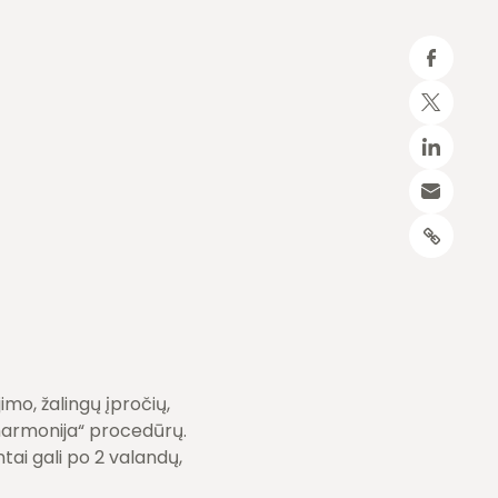
imo, žalingų įpročių,
 harmonija“ procedūrų.
tai gali po 2 valandų,