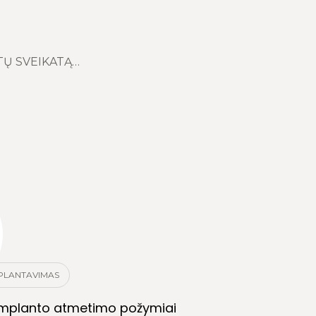
TŲ SVEIKATĄ…
PLANTAVIMAS
implanto atmetimo požymiai