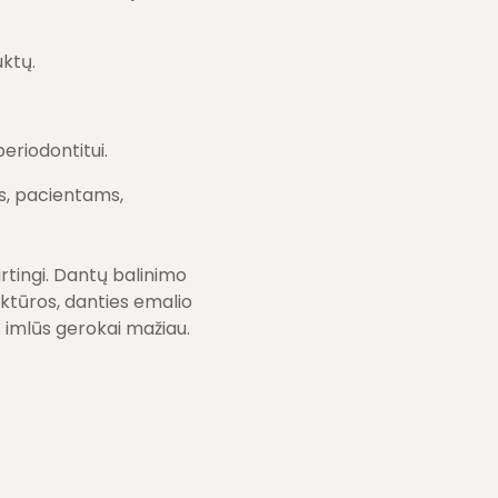
ktų.
eriodontitui.
, pacientams,
rtingi. Dantų balinimo
uktūros, danties emalio
us imlūs gerokai mažiau.