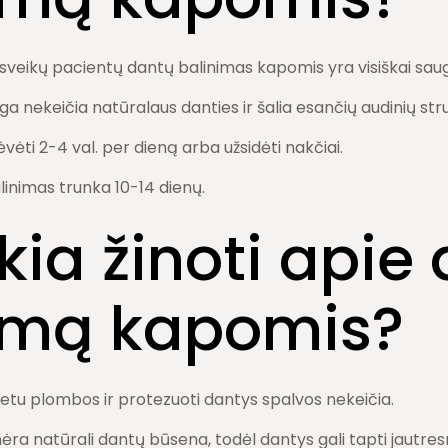
 sveikų pacientų dantų balinimas kapomis yra visiškai sau
a nekeičia natūralaus danties ir šalia esančių audinių str
ėti 2-4 val. per dieną arba užsidėti nakčiai.
linimas trunka 10-14 dienų.
kia žinoti apie
imą kapomis?
tu plombos ir protezuoti dantys spalvos nekeičia.
ra natūrali dantų būsena, todėl dantys gali tapti jautresn