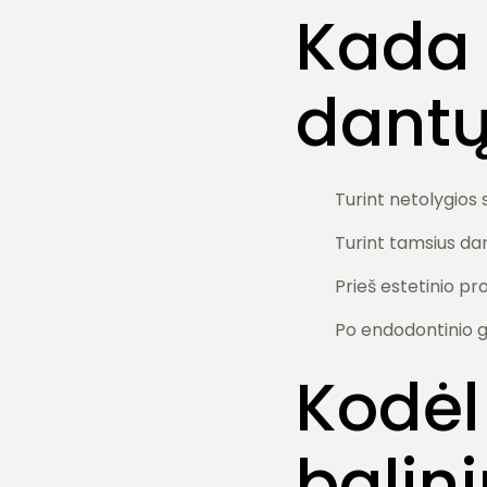
Kada
dantų
Turint netolygios
Turint tamsius dant
Prieš estetinio p
Po endodontinio g
Kodėl
balin