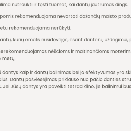
ima nutraukti ir tęsti tuomet, kai dantų jautrumas dings.
kapomis rekomenduojama nevartoti dažančių maisto produ
etu rekomenduojama nerūkyti.
antų, kurių emalis nusidėvėjęs, esant dantenų uždegimui, p
nerekomenduojamas nėščioms ir maitinančioms moterims
8 metų.
 dantys kaip ir dantų balinimas bei jo efektyvumas yra ski
ualus. Dantų pašviesėjimas priklauso nuo pačio danties str
. Jei Jūsų dantys yra paveikti tetraciklino, jie balinimui b