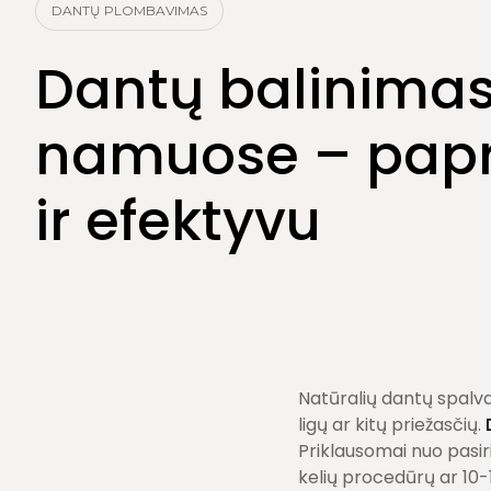
Burnos higiena
DANTŲ PLOMBAVIMAS
Dantų šalinimas
Dantų balinima
namuose – pap
ir efektyvu
Natūralių dantų spalva 
ligų ar kitų priežasčių.
Priklausomai nuo pasir
kelių procedūrų ar 10-