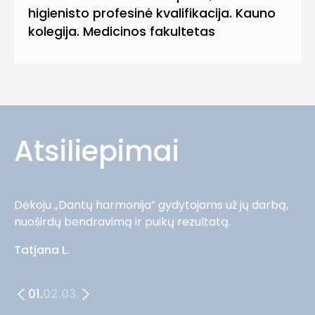
higienisto profesinė kvalifikacija. Kauno
kolegija. Medicinos fakultetas
Atsiliepimai
Dėkoju „Dantų harmonija” gydytojams už jų darbą,
nuoširdų bendravimą ir puikų rezultatą.
Tatjana L.
01.
02.
03.