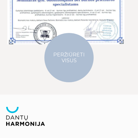
PERŽIŪRĖTI
VISUS
Olimpiečių g. 1A-24, LT-09235 Vilnius
Darbo dienomis