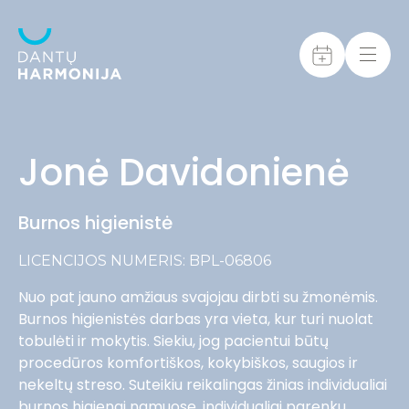
Jonė Davidonienė
Burnos higienistė
LICENCIJOS NUMERIS: BPL-06806
Nuo pat jauno amžiaus svajojau dirbti su žmonėmis.
Burnos higienistės darbas yra vieta, kur turi nuolat
tobulėti ir mokytis. Siekiu, jog pacientui būtų
procedūros komfortiškos, kokybiškos, saugios ir
nekeltų streso. Suteikiu reikalingas žinias individualiai
burnos higienai namuose, individualiai parenku