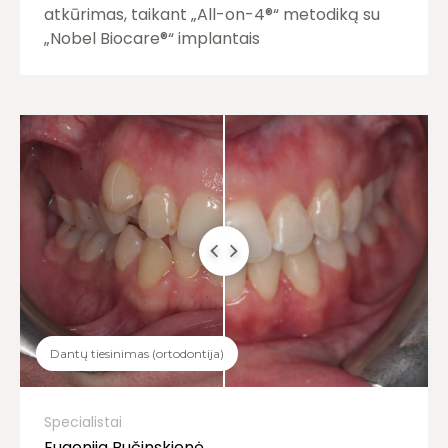
atkūrimas, taikant „All-on-4®“ metodiką su
„Nobel Biocare®“ implantais
Dantų tiesinimas (ortodontija)
Specialistai
Eugenija Bučinskienė