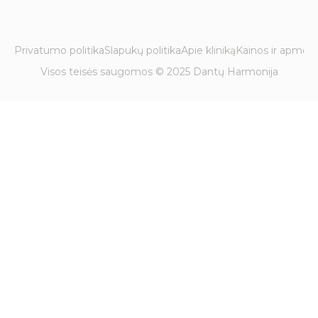
Privatumo politika
Slapukų politika
Apie kliniką
Kainos ir apmok
Visos teisės saugomos © 2025 Dantų Harmonija