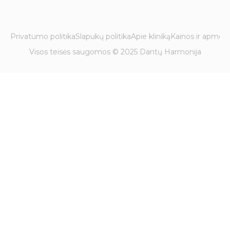
Privatumo politika
Slapukų politika
Apie kliniką
Kainos ir apmok
Visos teisės saugomos © 2025 Dantų Harmonija