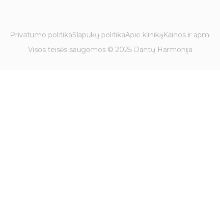
Privatumo politika
Slapukų politika
Apie kliniką
Kainos ir apmok
Visos teisės saugomos © 2025 Dantų Harmonija