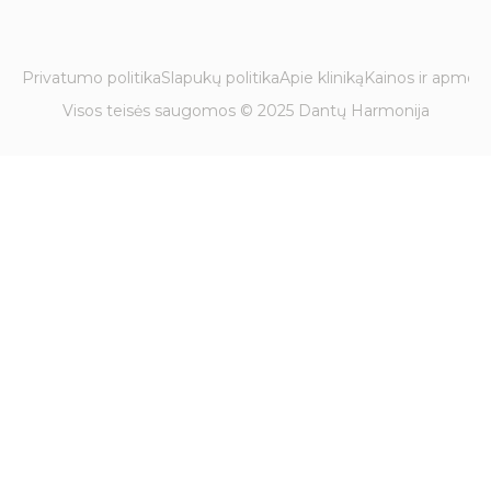
Privatumo politika
Slapukų politika
Apie kliniką
Kainos ir apmok
Visos teisės saugomos © 2025 Dantų Harmonija