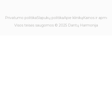
Privatumo politika
Slapukų politika
Apie kliniką
Kainos ir apmok
Visos teisės saugomos © 2025 Dantų Harmonija