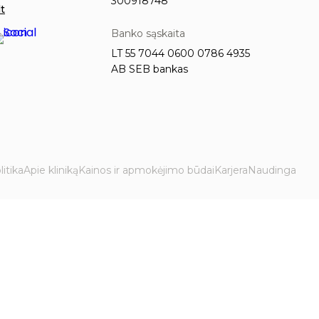
300918748
t
Banko sąskaita
LT 55 7044 0600 0786 4935
AB SEB bankas
itika
Apie kliniką
Kainos ir apmokėjimo būdai
Karjera
Naudinga