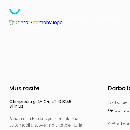
Paslaugos
Pacientams
DANTŲ BALINIMAS
DANT
Dantų implantavimas
Prieš pirmąji vizitą
Apie kliniką
Vaikų dant
Dantų tiesinimas
Pasiruošimas chirurginei
Specialistų komanda
Kineziterapi
Dantų protezavimas
procedūrai
Karjera
Mus rasite
Darbo l
Estetinis protezavimas
Naudinga
Dantų plombavimas
Parkavimosi instrukcijos
Olimpiečių g. 1A-24, LT-09235
Darbo die
Estetinis plombavimas
DUK
Vilnius
08:00 - 20:
Kanalų gydymas
Dantų balinimas
Šalia mūsų klinikos yra nemokama
Periodontologija
Šeštadieni
automobilių stovėjimo aikštelė, kurią