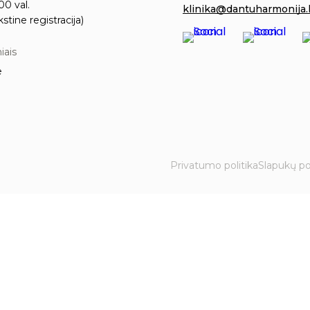
00 val.
klinika@dantuharmonija.l
kstine registracija)
iais
e
Privatumo politika
Slapukų pol