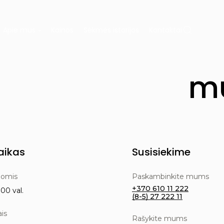
Apie mus
Kainos
Sėkmės istorijos
Kontaktai
Ų PROTEZAVIMAS
KAINOS
APIE MUS
mu
ų gydymas
Dovanų kuponas
ja
Laboratorija
Diagnostika
aikas
Susisiekime
nomis
Paskambinkite mums
+370 610 11 222
00 val.
(8-5) 27 222 11
ais
Rašykite mums