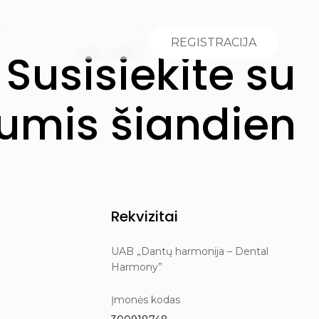
+370 610 11 222
REGISTRACIJA
LT
Susisiekite su
mis šiandien
Rekvizitai
UAB „Dantų harmonija – Dental
Harmony”
Įmonės kodas