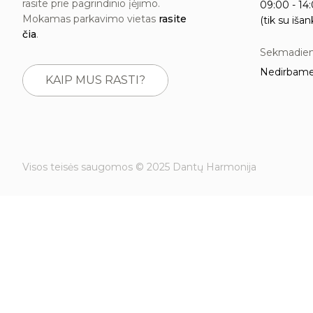
Burnos higiena
rasite prie pagrindinio įėjimo.
09:00 - 14:
Dantų šalinimas
Mokamas parkavimo vietas
rasite
(tik su išan
čia
.
Sekmadien
Nedirbam
KAIP MUS RASTI?
Visos teisės saugomos © 2025 Dantų Harmonija