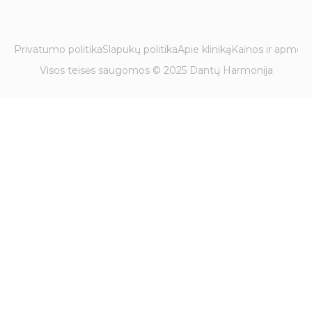
Privatumo politika
Slapukų politika
Apie kliniką
Kainos ir apmok
Visos teisės saugomos © 2025 Dantų Harmonija