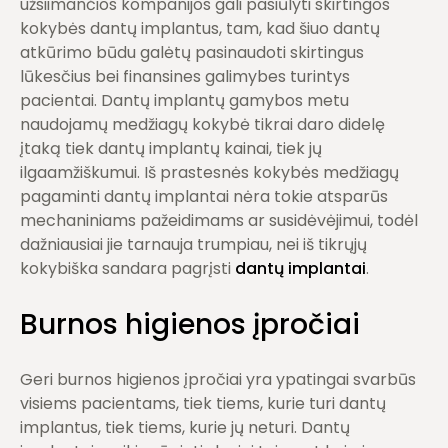
užsiimančios kompanijos gali pasiūlyti skirtingos
kokybės dantų implantus, tam, kad šiuo dantų
atkūrimo būdu galėtų pasinaudoti skirtingus
lūkesčius bei finansines galimybes turintys
pacientai. Dantų implantų gamybos metu
naudojamų medžiagų kokybė tikrai daro didelę
įtaką tiek dantų implantų kainai, tiek jų
ilgaamžiškumui. Iš prastesnės kokybės medžiagų
pagaminti dantų implantai nėra tokie atsparūs
mechaniniams pažeidimams ar susidėvėjimui, todėl
dažniausiai jie tarnauja trumpiau, nei iš tikrųjų
kokybiška sandara pagrįsti
dantų implantai
.
Burnos higienos įpročiai
Geri burnos higienos įpročiai yra ypatingai svarbūs
visiems pacientams, tiek tiems, kurie turi dantų
implantus, tiek tiems, kurie jų neturi. Dantų