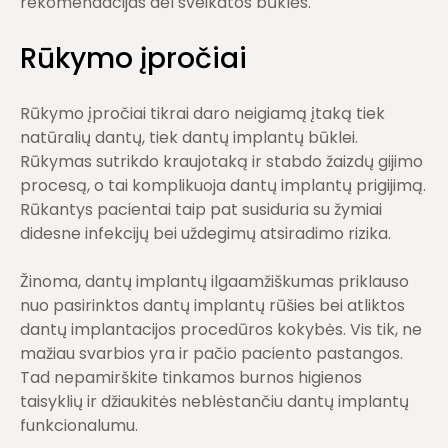
rekomendacijas dėl sveikatos būklės.
Rūkymo įpročiai
Rūkymo įpročiai tikrai daro neigiamą įtaką tiek
natūralių dantų, tiek dantų implantų būklei.
Rūkymas sutrikdo kraujotaką ir stabdo žaizdų gijimo
procesą, o tai komplikuoja dantų implantų prigijimą.
Rūkantys pacientai taip pat susiduria su žymiai
didesne infekcijų bei uždegimų atsiradimo rizika.
Žinoma, dantų implantų ilgaamžiškumas priklauso
nuo pasirinktos dantų implantų rūšies bei atliktos
dantų implantacijos procedūros kokybės. Vis tik, ne
mažiau svarbios yra ir pačio paciento pastangos.
Tad nepamirškite tinkamos burnos higienos
taisyklių ir džiaukitės neblėstančiu dantų implantų
funkcionalumu.