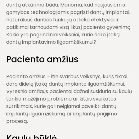
dantų atkūrimo būdu. Manoma, kad naujausiomis
gamybos technologijomis pagrįsti dantų implantai,
natūralaus danties funkciją atlieka efektyviai ir
patikimai tarnaudami visą likusį paciento gyvenimą.
Kokie yra pagrindiniai veiksniai, kurie daro įtaką
dantų implantavimo ilgaamžiškumui?
Paciento amžius
Paciento amžius – itin svarbus veiksnys, kuris tikrai
daro didelę įtaką dantų implanto ilgaamžiškumui.
Vyresnio amžiaus pacientai dažnai susiduria su kaulų
tankio mažėjimo problema ar kitais sveikatos
sutrikimais, kurie gali neigiamai paveikti dantų
implantų ilgaamžiškumą ar implantų prigijimo
procesą.
Kaulų būklė