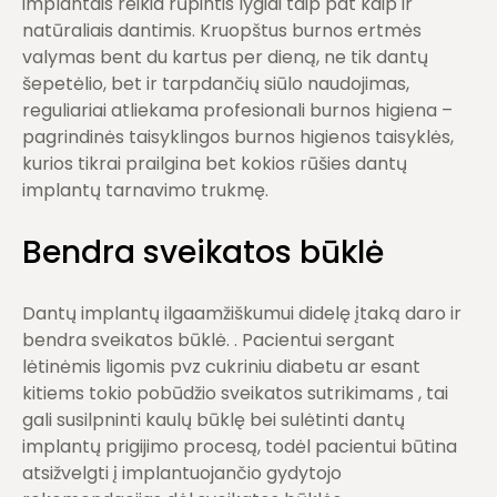
implantais reikia rūpintis lygiai taip pat kaip ir
natūraliais dantimis. Kruopštus burnos ertmės
valymas bent du kartus per dieną, ne tik dantų
šepetėlio, bet ir tarpdančių siūlo naudojimas,
reguliariai atliekama profesionali burnos higiena –
pagrindinės taisyklingos burnos higienos taisyklės,
kurios tikrai prailgina bet kokios rūšies dantų
implantų tarnavimo trukmę.
Bendra sveikatos būklė
Dantų implantų ilgaamžiškumui didelę įtaką daro ir
bendra sveikatos būklė. . Pacientui sergant
lėtinėmis ligomis pvz cukriniu diabetu ar esant
kitiems tokio pobūdžio sveikatos sutrikimams , tai
gali susilpninti kaulų būklę bei sulėtinti dantų
implantų prigijimo procesą, todėl pacientui būtina
atsižvelgti į implantuojančio gydytojo