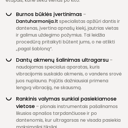
etapais, kurie seka vienas po kito:
Burnos būklės įvertinimas
–
Dantuharmonija.lt
specialistas apžiūri dantis ir
dantenas, įvertina apnašų kiekį, jautrias vietas
ir galimus uždegimo požymius. Tai leidžia
procedūrą pritaikyti būtent jums, o ne atlikti
„pagal šabloną“.
Dantų akmenų šalinimas ultragarsu
–
naudojamas specialus aparatas, kuris
vibracijomis suskaido akmenis, o vandens srovė
juos nuplauna. Pojūtis dažniausiai primena
lengvą vibraciją, ne skausmą.
Rankinis valymas sunkiai pasiekiamose
vietose
– plonais instrumentais pašalinamos
likusios apnašos tarpdančiuose ir po
dantenomis, kur ultragarsas ne visada pasiekia
maksimaliai tiksliai.