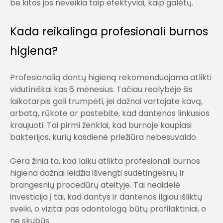
be kitos jos neveikia taip efektyviai, kaip galėtų.
Kada reikalinga profesionali burnos
higiena?
Profesionalią
dantų higieną
rekomenduojama atlikti
vidutiniškai kas 6 mėnesius. Tačiau realybėje šis
laikotarpis gali trumpėti, jei dažnai vartojate kavą,
arbatą, rūkote ar pastebite, kad dantenos linkusios
kraujuoti. Tai pirmi ženklai, kad burnoje kaupiasi
bakterijos, kurių kasdienė priežiūra nebesuvaldo.
Gera žinia ta, kad laiku atlikta profesionali burnos
higiena dažnai leidžia išvengti sudėtingesnių ir
brangesnių procedūrų ateityje. Tai nedidelė
investicija į tai, kad dantys ir dantenos ilgiau išliktų
sveiki, o vizitai pas odontologą būtų profilaktiniai, o
ne skubūs.