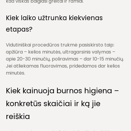
kad viskas baigiasi greitai ir ramiai.
Kiek laiko užtrunka kiekvienas
etapas?
Vidutiniškai procedūros trukmė pasiskirsto taip:
apžiūra – kelios minutės, ultragarsinis valymas –
apie 20-30 minučių, poliravimas – dar 10-15 minučių.
Jei atliekamas fluoravimas, pridedamos dar kelios
minutės.
Kiek kainuoja burnos higiena –
konkretūs skaičiai ir ką jie
reiškia