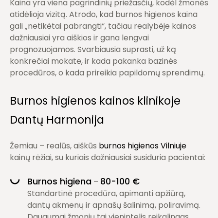
Kaina yra viena pagrindinių priežasčių, kodėl žmonės
atidėlioja vizitą. Atrodo, kad
burnos higienos kaina
gali „netikėtai pabrangti“, tačiau realybėje kainos
dažniausiai yra aiškios ir gana lengvai
prognozuojamos. Svarbiausia suprasti,
už ką
konkrečiai mokate
, ir kada pakanka bazinės
procedūros, o kada prireikia papildomų sprendimų.
Burnos higienos kainos klinikoje
Dantų Harmonija
Žemiau – realūs, aiškūs
burnos higienos Vilniuje
kainų rėžiai, su kuriais dažniausiai susiduria pacientai:
Burnos higiena
80-100 €
–
Standartinė procedūra, apimanti apžiūrą,
dantų akmenų ir apnašų šalinimą, poliravimą.
Daugumai žmonių tai vienintelis reikalingas