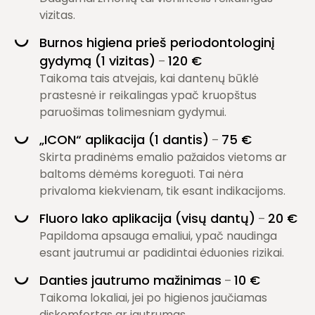
vizitas.
Burnos higiena prieš periodontologinį
gydymą (1 vizitas)
120 €
–
Taikoma tais atvejais, kai dantenų būklė
prastesnė ir reikalingas ypač kruopštus
paruošimas tolimesniam gydymui.
„ICON“ aplikacija (1 dantis)
75 €
–
Skirta pradinėms emalio pažaidos vietoms ar
baltoms dėmėms koreguoti. Tai nėra
privaloma kiekvienam, tik esant indikacijoms.
Fluoro lako aplikacija (visų dantų)
20 €
–
Papildoma apsauga emaliui, ypač naudinga
esant jautrumui ar padidintai ėduonies rizikai.
Danties jautrumo mažinimas
10 €
–
Taikoma lokaliai, jei po higienos jaučiamas
diskomfortas ar jautrumas.