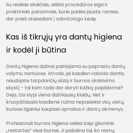
Su realiais skaičiais, aiškia procedūros eiga ir
praktiniais patarimais, kurie padės jaustis ramiau
dar prieš atsisėdant į odontologo kėdę.
Kas iš tikrųjų yra dantų higiena
ir kodėl ji būtina
Dantų higiena dažnai painiojama su paprastu dantų
valymu namuose. Atrodo, jei kasdien valotės dantis,
naudojate tarpdančių siūlą ir burnos skalavimo
skystį – tai kam tada dar daryti kažką papildomai?
Deja, čia slypi viena dažniausių klaidų. Net ir
kruopščiausia kasdienė rutina nepasiekia visų vietų,
kuriose ilgainiui kaupiasi apnašos ir dantų akmenys.
Profesionali burnos higiena veikia kaip giluminis
„restartas“ visai burnai. Ji pašalina tai, ko namų