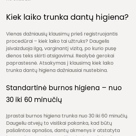
Kiek laiko trunka dantų higiena?
Vienas dažniausių klausimų prieš registruojantis
procedūrai –
kiek laiko tai užtruks?
Daugelis
įsivaizduoja ilgą, varginantį vizitą, po kurio pusę
dienos teks skirti atsigavimui. Realybė gerokai
paprastesnė. Atsakymas į klausimą kiek laiko
trunka dantų higiena dažniausiai nustebina.
Standartinė burnos higiena – nuo
30 iki 60 minučių
Įprastai
burnos higiena
trunka nuo
30 iki 60 minučių
.
Daugeliu atvejų to visiškai pakanka, kad būtų
pašalintos apnašos, dantų akmenys ir atstatyta