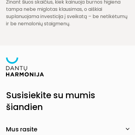
Žinant šiuos skaičius, kiek kainuoja burnos higiena
tampa nebe miglotas klausimas, o aiškiai
suplanuojama investicija į sveikatą – be netikėtumų
ir be nemalonių staigmenų.
Olimpiečių g. 1A-24, LT-09235 Vilnius
Darbo dienomis
Susisiekite su mumis
Šalia mūsų klinikos yra nemokama automobilių stovėjimo
08:00 - 20:00 val.
aikštelė, kurią rasite prie pagrindinio įėjimo. Mokamas
šiandien
parkavimo vietas
rasite čia
.
Šeštadieniais
Paskambinkite mums
09:00 - 14:00 val.
+370 610 11 222
(tik su išankstine registracija)
UAB „Dantų harmonija – Dental Harmony”
KAIP MUS RASTI?
(8-5) 27 222 11
Mus rasite