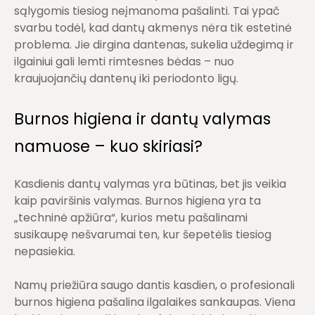
sąlygomis tiesiog neįmanoma pašalinti. Tai ypač
svarbu todėl, kad dantų akmenys nėra tik estetinė
problema. Jie dirgina dantenas, sukelia uždegimą ir
ilgainiui gali lemti rimtesnes bėdas – nuo
kraujuojančių dantenų iki periodonto ligų.
Burnos higiena ir dantų valymas
namuose – kuo skiriasi?
Kasdienis dantų valymas yra būtinas, bet jis veikia
kaip paviršinis valymas. Burnos higiena yra ta
„techninė apžiūra“, kurios metu pašalinami
susikaupę nešvarumai ten, kur šepetėlis tiesiog
nepasiekia.
Namų priežiūra saugo dantis kasdien, o profesionali
burnos higiena pašalina ilgalaikes sankaupas. Viena