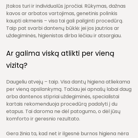
Įtakos turi ir
individualūs įpročiai
. Rūkymas, dažnas
kavos ar arbatos vartojimas, genetinis polinkis
kaupti akmenis – visa tai gali pailginti procedūrą.
Taip pat svarbi dantenų būklė: jei jos jautrios ar
uždegiminės, higienistas dirba lėčiau ir atsargiau.
Ar galima viską atlikti per vieną
vizitą?
Daugeliu atvejų –
taip
. Visa dantų higiena atliekama
per vieną apsilankymą. Tačiau jei apnašų labai daug
arba dantenos stipriai uždegiminės, specialistai
kartais rekomenduoja procedūrą padalyti į du
etapus. Tai daroma ne dėl patogumo, o dėl jūsų
komforto ir geresnio rezultato.
Gera žinia ta, kad net ir ilgesnė burnos higiena nėra