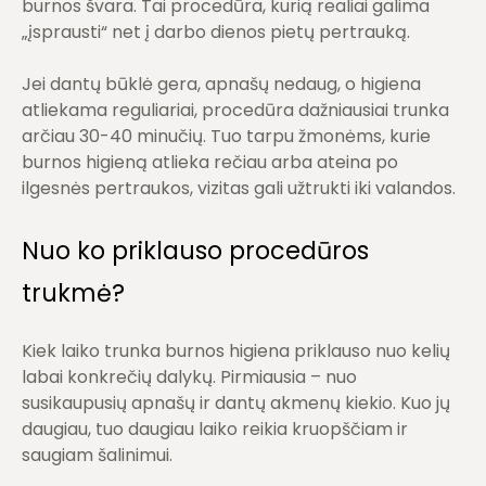
burnos švara. Tai procedūra, kurią realiai galima
„įsprausti“ net į darbo dienos pietų pertrauką.
Jei dantų būklė gera, apnašų nedaug, o higiena
atliekama reguliariai, procedūra dažniausiai trunka
arčiau 30-40 minučių. Tuo tarpu žmonėms, kurie
burnos higieną atlieka rečiau arba ateina po
ilgesnės pertraukos, vizitas gali užtrukti iki valandos.
Nuo ko priklauso procedūros
trukmė?
Kiek laiko trunka burnos higiena priklauso nuo kelių
labai konkrečių dalykų. Pirmiausia – nuo
susikaupusių apnašų
ir
dantų akmenų kiekio
. Kuo jų
daugiau, tuo daugiau laiko reikia kruopščiam ir
saugiam šalinimui.