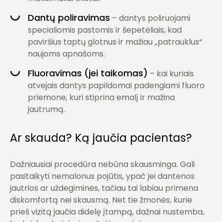
Dantų poliravimas
– dantys poliruojami
specialiomis pastomis ir šepetėliais, kad
paviršius taptų glotnus ir mažiau „patrauklus“
naujoms apnašoms.
Fluoravimas (jei taikomas)
– kai kuriais
atvejais dantys papildomai padengiami fluoro
priemone, kuri stiprina emalį ir mažina
jautrumą.
Ar skauda? Ką jaučia pacientas?
Dažniausiai procedūra nebūna skausminga.
Gali
pasitaikyti nemalonus pojūtis, ypač jei dantenos
jautrios ar uždegiminės, tačiau tai labiau primena
diskomfortą nei skausmą. Net tie žmonės, kurie
prieš vizitą jaučia didelę įtampą, dažnai nustemba,