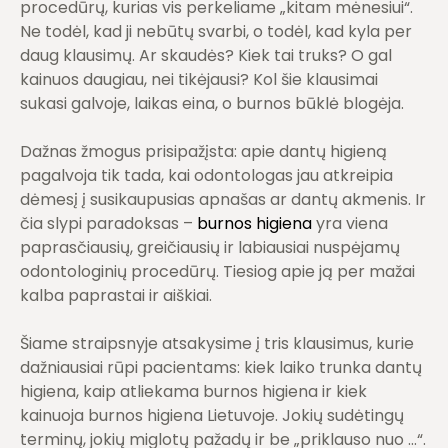
procedūrų, kurias vis perkeliame „kitam mėnesiui“.
Ne todėl, kad ji nebūtų svarbi, o todėl, kad kyla per
daug klausimų. Ar skaudės? Kiek tai truks? O gal
kainuos daugiau, nei tikėjausi? Kol šie klausimai
sukasi galvoje, laikas eina, o burnos būklė blogėja.
Dažnas žmogus prisipažįsta: apie dantų higieną
pagalvoja tik tada, kai odontologas jau atkreipia
dėmesį į susikaupusias apnašas ar dantų akmenis. Ir
čia slypi paradoksas –
burnos higiena
yra viena
paprasčiausių, greičiausių ir labiausiai nuspėjamų
odontologinių procedūrų. Tiesiog apie ją per mažai
kalba paprastai ir aiškiai.
Šiame straipsnyje atsakysime į tris klausimus, kurie
dažniausiai rūpi pacientams:
kiek laiko trunka dantų
higiena
,
kaip atliekama burnos higiena
ir
kiek
kainuoja burnos higiena Lietuvoje
. Jokių sudėtingų
terminų, jokių miglotų pažadų ir be „priklauso nuo …“.