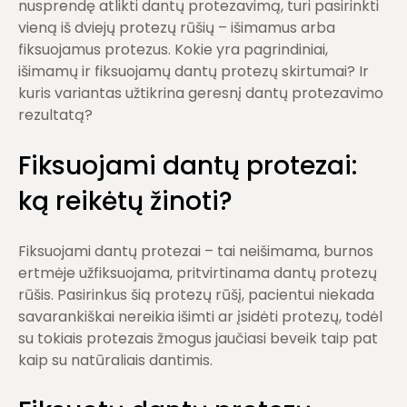
nusprendę atlikti dantų protezavimą, turi pasirinkti
vieną iš dviejų protezų rūšių – išimamus arba
fiksuojamus protezus. Kokie yra pagrindiniai,
išimamų ir fiksuojamų dantų protezų skirtumai? Ir
kuris variantas užtikrina geresnį dantų protezavimo
rezultatą?
Fiksuojami dantų protezai:
ką reikėtų žinoti?
Fiksuojami dantų protezai – tai neišimama, burnos
ertmėje užfiksuojama, pritvirtinama dantų protezų
rūšis. Pasirinkus šią protezų rūšį, pacientui niekada
savarankiškai nereikia išimti ar įsidėti protezų, todėl
su tokiais protezais žmogus jaučiasi beveik taip pat
kaip su natūraliais dantimis.