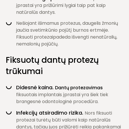
įprastai yra prižiūrimi lygiai taip pat kaip
natūralūs dantys.
Nešiojant išimamus protezus, daugelis žmonių
jaučia svetimkūnio pojūtį burnos ertmėje.
Fiksuoti protezaipadeda išvengti nenatūralių,
nemalonių pojūčių.
Fiksuotų dantų protezų
trūkumai
Didesnė kaina.
Dantų protezavimas
fiksuotais implantais įprastai yra šiek tiek
brangesnė odontologinė procedūra.
Infekcijų atsiradimo rizika.
Nors fiksuoti
protezai turėtų būti valomi kaip natūralūs
dantys, tačiau juos prižiūrėti reikia pakankamai