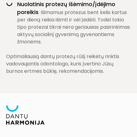
Nuolatinis protezų išėmimo/įdėjimo
poreikis
. Išimamus protezus bent kelis kartus
per dieną reikia išimti ir vėl įsidėti. Todėl tokio
tipo protezai tikrai nėra geriausias pasirinkimas
aktyvų socialinį gyvenimą gyvenantiems
žmonėms.
Optimaliausią dantų protezų rūšį reikėtų rinktis
vadovaujantis odontologo, kuris įvertino Jūsų
burnos ertmės būklę, rekomendacijomis.
Olimpiečių g. 1A-24, LT-09235 Vilnius
Darbo dienomis