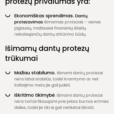
protezų privalumas yra:
Ekonomiškas sprendimas.
Dantų
protezavimas
išimamais protezais – vienas
pigiausių, mažiausiai finansinių išlaidų
reikalaujančių dantų atkūrimo būdų.
Išimamų dantų protezų
trūkumai
Mažiau stabilumo.
Išimami dantų protezai
nėra labai stabilūs, todėl kramtymo ar net
kalbėjimo metu jie gali judėti.
Iškritimo tikimybė
. Išimami dantų protezai
nėra tvirtai fiksuojami prie jokios burnos ertmės
dalies, todėl jie tikrai gali netikėtai iškristi.