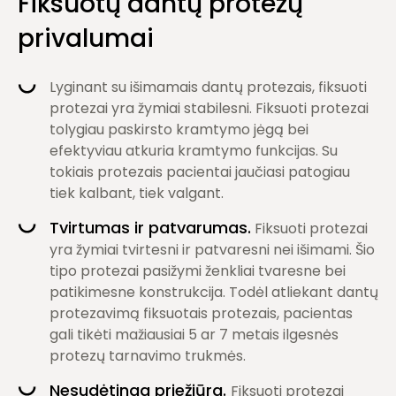
Fiksuotų dantų protezų
privalumai
Lyginant su išimamais dantų protezais, fiksuoti
protezai yra žymiai stabilesni. Fiksuoti protezai
tolygiau paskirsto kramtymo jėgą bei
efektyviau atkuria kramtymo funkcijas. Su
tokiais protezais pacientai jaučiasi patogiau
tiek kalbant, tiek valgant.
Tvirtumas ir patvarumas.
Fiksuoti protezai
yra žymiai tvirtesni ir patvaresni nei išimami. Šio
tipo protezai pasižymi ženkliai tvaresne bei
patikimesne konstrukcija. Todėl atliekant dantų
protezavimą fiksuotais protezais, pacientas
gali tikėti mažiausiai 5 ar 7 metais ilgesnės
protezų tarnavimo trukmės.
Nesudėtinga priežiūra.
Fiksuoti protezai